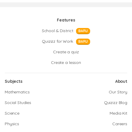
Features
School & District
BARU
Quizizz for Work
BARU
Create a quiz
Create a lesson
Subjects
About
Mathematics
Our Story
Social Studies
Quizizz Blog
Science
Media Kit
Physics
Careers