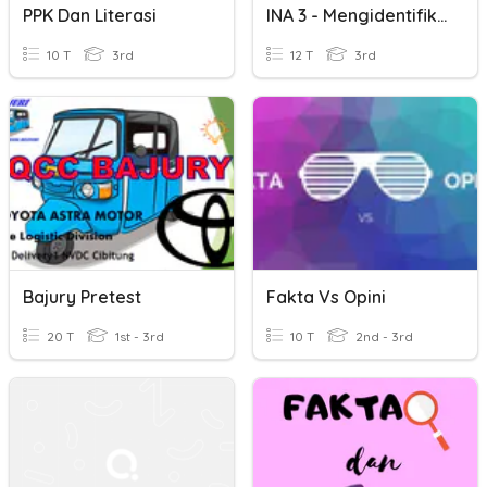
PPK Dan Literasi
INA 3 - Mengidentifikasi SPOK Dalam Kalimat
10 T
3rd
12 T
3rd
Bajury Pretest
Fakta Vs Opini
20 T
1st - 3rd
10 T
2nd - 3rd