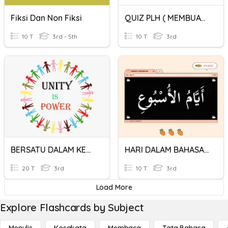
Fiksi Dan Non Fiksi
QUIZ PLH ( MEMBUAT KEMOCENG )
10 T
3rd - 5th
10 T
3rd
BERSATU DALAM KEBERAGAMAN
HARI DALAM BAHASA ARAB
20 T
3rd
10 T
3rd
Load More
Explore Flashcards by Subject