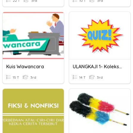
22 T
3rd
10 T
3rd
Kuis Wawancara
ULANGKAJI 1- Koleksi Spm
15 T
3rd
14 T
3rd