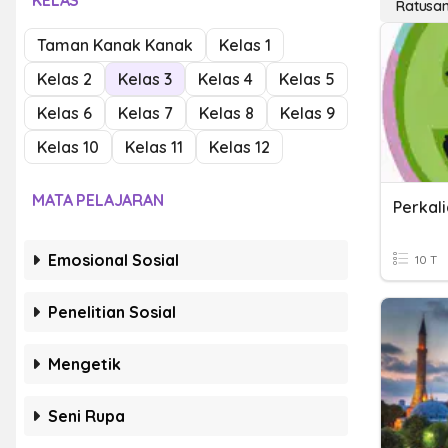
KELAS
Ratusan
Taman Kanak Kanak
Kelas 1
Kelas 2
Kelas 3
Kelas 4
Kelas 5
Kelas 6
Kelas 7
Kelas 8
Kelas 9
Kelas 10
Kelas 11
Kelas 12
MATA PELAJARAN
Perkal
Emosional Sosial
10 T
Penelitian Sosial
Mengetik
Seni Rupa