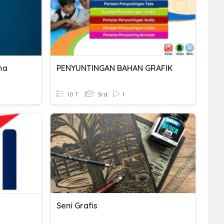
ma
PENYUNTINGAN BAHAN GRAFIK
10 T
3rd
1
Seni Grafis