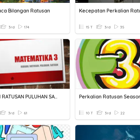
a Bilangan Ratusan
Kecepatan Perkalian Rat
3rd
174
15 T
3rd
35
RIBUAN RATUSAN PULUHAN SATUAN
Perkalian Ratusan Seaso
3rd
61
10 T
3rd
22