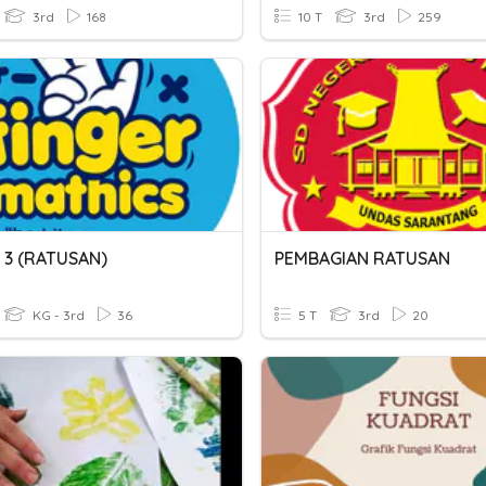
3rd
168
10 T
3rd
259
V 3 (RATUSAN)
PEMBAGIAN RATUSAN
KG - 3rd
36
5 T
3rd
20