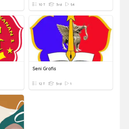
10 T
3rd
54
Seni Grafis
12 T
3rd
1