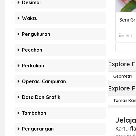
Desimal
Waktu
Seni Gr
Pengukuran
15 T
Pecahan
Explore F
Perkalian
Geometri
Operasi Campuran
Explore F
Data Dan Grafik
Taman Kan
Tambahan
Jelaj
Kartu fl
Pengurangan
meningk