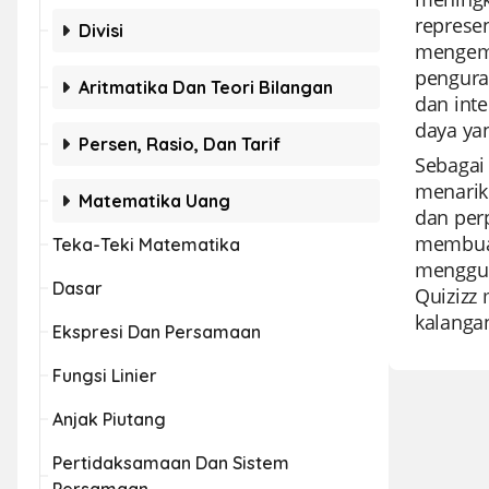
represe
Divisi
mengemb
pengura
Aritmatika Dan Teori Bilangan
dan int
daya yan
Persen, Rasio, Dan Tarif
Sebagai
menarik
Matematika Uang
dan perp
membuat
Teka-Teki Matematika
mengguna
Dasar
Quizizz 
kalangan
Ekspresi Dan Persamaan
Fungsi Linier
Anjak Piutang
Pertidaksamaan Dan Sistem