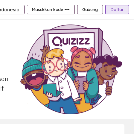
ndonesia
Masukkan kode •••
Gabung
Daftar
san
f.