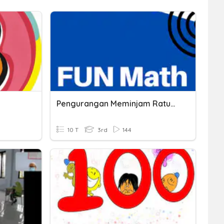
Pengurangan Meminjam Ratusan Dengan Ratusan
10 T
3rd
144