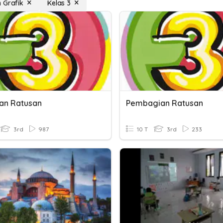
 Grafik
Kelas 3
ian Ratusan
Pembagian Ratusan
3rd
987
10 T
3rd
233