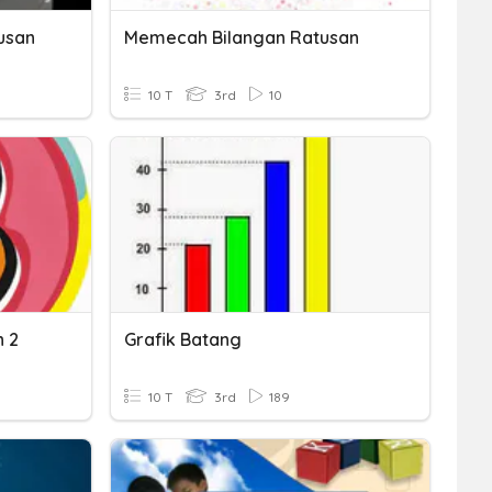
usan
Memecah Bilangan Ratusan
10 T
3rd
10
n 2
Grafik Batang
10 T
3rd
189