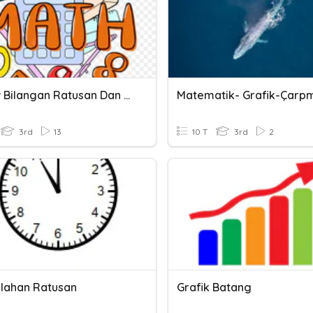
Review Bilangan Ratusan Dan Ribuan
Matematik- Grafik-Çarp
3rd
13
10 T
3rd
2
lahan Ratusan
Grafik Batang