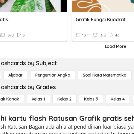
afis
Grafik Fungsi Kuadrat
3rd
5
10 T
3rd
46
Load More
lashcards by Subject
Aljabar
Pengertian Angka
Soal Kata Matematika
lashcards by Grades
ak Kanak
Kelas 1
Kelas 2
Kelas 3
Kelas 4
ahi kartu flash Ratusan Grafik gratis se
ash Ratusan Bagan adalah alat pendidikan luar biasa 
atkan pemahaman mereka tentang pola dan hubungan b