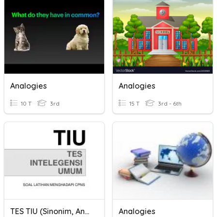
Analogies
Analogies
10 T
3rd
15 T
3rd - 6th
TES TIU (sinonim, Antonim, Analogi)
Analogies