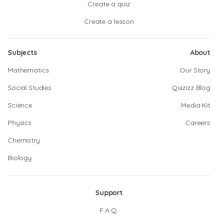
Create a quiz
Create a lesson
Subjects
About
Mathematics
Our Story
Social Studies
Quizizz Blog
Science
Media Kit
Physics
Careers
Chemistry
Biology
Support
F.A.Q.