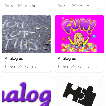
15 T
1st - 3rd
25 T
3rd - 4th
Analogies
Analogies
10 T
3rd - 4th
10 T
3rd - 5th