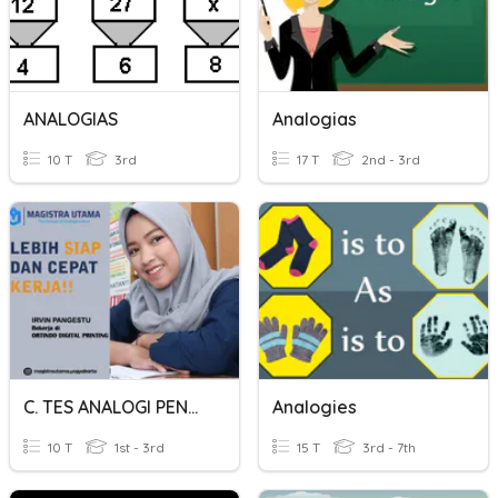
ANALOGIAS
Analogias
10 T
3rd
17 T
2nd - 3rd
C. TES ANALOGI PENALARAN
Analogies
10 T
1st - 3rd
15 T
3rd - 7th