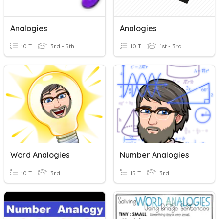
Analogies
Analogies
10 T
3rd - 5th
10 T
1st - 3rd
Word Analogies
Number Analogies
10 T
3rd
15 T
3rd