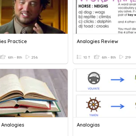
ies Practice
Analogies Review
6th - 8th
256
10 T
6th - 8th
219
 Analogies
Analogias