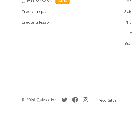
Quizizz for Work
Soci
BARU
Create a quiz
Sci
Create a lesson
Phy
Che
Bio
© 2026 Quizizz Inc.
Peta Situs