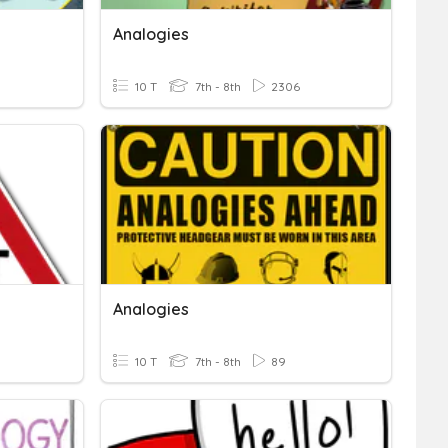
Analogies
10 T
7th - 8th
2306
Analogies
10 T
7th - 8th
89