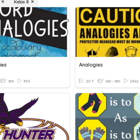
Kelas 8
ies
Analogies
8th
350
20 T
6th - 8th
2362