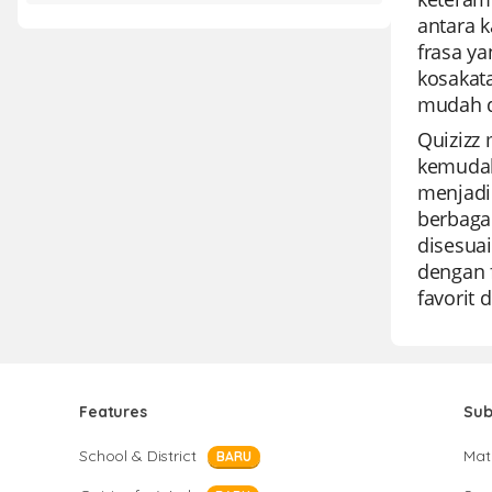
antara k
frasa ya
kosakata
mudah d
Quizizz 
kemudah
menjadik
berbaga
disesua
dengan f
favorit 
Features
Sub
School & District
Mat
BARU