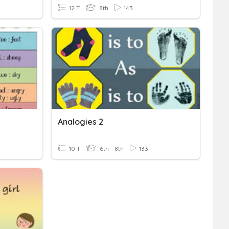
12 T
8th
143
Analogies 2
10 T
6th - 8th
133