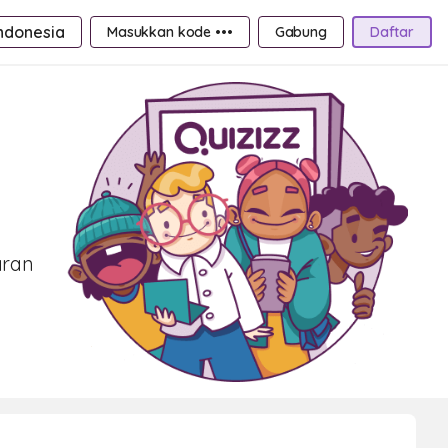
ndonesia
Masukkan kode •••
Gabung
Daftar
aran