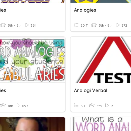
ies
Analogies
5th - 8th
361
20 T
5th - 8th
272
ies
Analogi Verbal
8th
697
6 T
8th
9