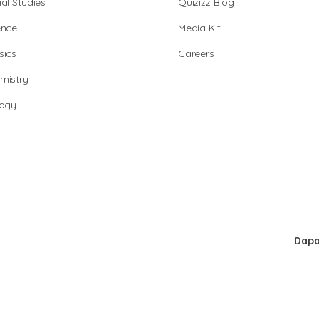
al Studies
Quizizz Blog
ence
Media Kit
sics
Careers
mistry
logy
Dapa