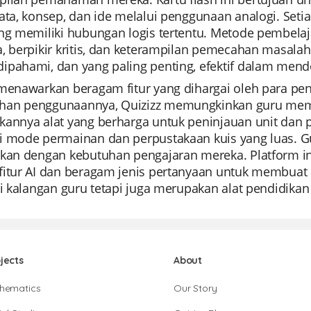
ata, konsep, dan ide melalui penggunaan analogi. Seti
ng memiliki hubungan logis tertentu. Metode pembelaja
, berpikir kritis, dan keterampilan pemecahan masalah 
ipahami, dan yang paling penting, efektif dalam men
menawarkan beragam fitur yang dihargai oleh para pend
an penggunaannya, Quizizz memungkinkan guru meman
annya alat yang berharga untuk peninjauan unit dan pe
i mode permainan dan perpustakaan kuis yang luas.
ikan dengan kebutuhan pengajaran mereka. Platform ini
itur AI dan beragam jenis pertanyaan untuk membuat si
di kalangan guru tetapi juga merupakan alat pendidika
jects
About
hematics
Our Story