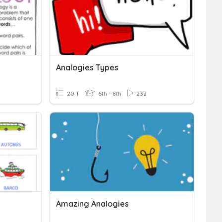
Analogies Types
20 T
6th - 8th
232
Amazing Analogies