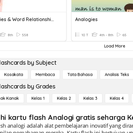
Analogies & Word Relationships
Analogies
8th
558
10 T
4th - 8th
65
Load More
lashcards by Subject
Kosakata
Membaca
Tata Bahasa
Analisis Teks
lashcards by Grades
ak Kanak
Kelas 1
Kelas 2
Kelas 3
Kelas 4
hi kartu flash Analogi gratis seharga K
ash analogi adalah alat pembelajaran inovatif yang di
pilan pemahaman mereka. Kartu flash ini bertujua