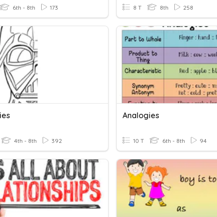
6th - 8th
173
8 T
8th
258
ies
Analogies
4th - 8th
392
10 T
6th - 8th
94