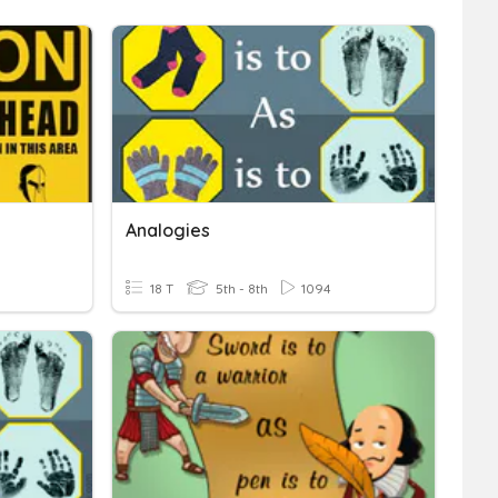
Analogies
18 T
5th - 8th
1094