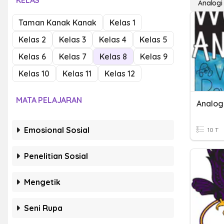
KELAS
Analogi
Taman Kanak Kanak
Kelas 1
Kelas 2
Kelas 3
Kelas 4
Kelas 5
Kelas 6
Kelas 7
Kelas 8
Kelas 9
Kelas 10
Kelas 11
Kelas 12
MATA PELAJARAN
Analog
Emosional Sosial
10 T
Penelitian Sosial
Mengetik
Seni Rupa