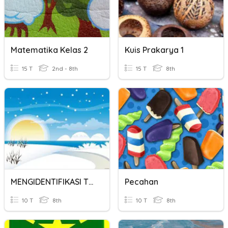
Matematika Kelas 2
Kuis Prakarya 1
15 T
2nd - 8th
15 T
8th
MENGIDENTIFIKASI TEKS EKSPLANASI
Pecahan
10 T
8th
10 T
8th