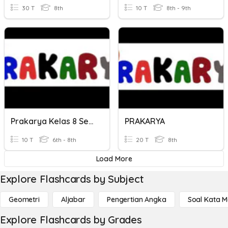
30 T
8th
10 T
8th - 9th
Prakarya Kelas 8 Semester 2
PRAKARYA
10 T
6th - 8th
20 T
8th
Load More
Explore Flashcards by Subject
Geometri
Aljabar
Pengertian Angka
Soal Kata 
Explore Flashcards by Grades