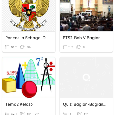
Pancasila Sebagai Dasar Negara & Sumber Dari Segala Sumber Hukum
PTS2-Bab V Bagian A_Gereja Sebagai Komunitas Yang Hidup
10 T
8th
11 T
8th
Tema2 Kelas3
Quiz: Bagian-Bagian Dari Komputer - Perangkat Input
32 T
8th - 9th
16 T
8th