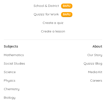
School & District
BARU
Quizizz for Work
BARU
Create a quiz
Create a lesson
Subjects
About
Mathematics
Our Story
Social Studies
Quizizz Blog
Science
Media Kit
Physics
Careers
Chemistry
Biology