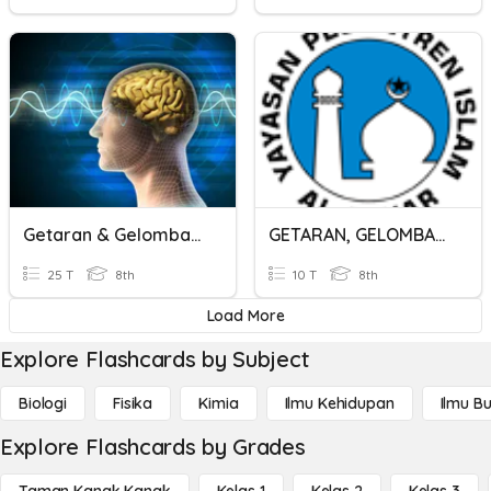
Getaran & Gelombang 1
GETARAN, GELOMBANG DAN BUNYI
25 T
8th
10 T
8th
Load More
Explore Flashcards by Subject
Biologi
Fisika
Kimia
Ilmu Kehidupan
Ilmu B
Explore Flashcards by Grades