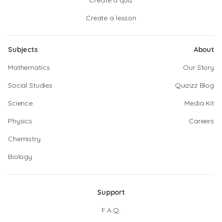
Create a quiz
Create a lesson
Subjects
About
Mathematics
Our Story
Social Studies
Quizizz Blog
Science
Media Kit
Physics
Careers
Chemistry
Biology
Support
F.A.Q.