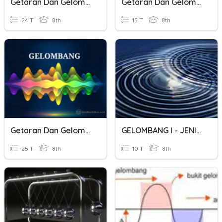
Getaran Dan Gelombang
Getaran Dan Gelombang
24 T
8th
15 T
8th
Getaran Dan Gelombang
GELOMBANG I - JENIS GELOMBANG
25 T
8th
10 T
8th