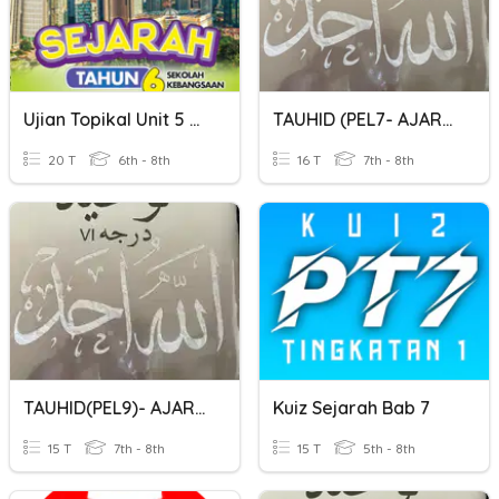
Ujian Topikal Unit 5 Sejarah Tahun 6 (Bahagian A)
TAUHID (PEL7- AJARAN QADIANI)
20 T
6th - 8th
16 T
7th - 8th
TAUHID(PEL9)- AJARAN SOIHUNI
Kuiz Sejarah Bab 7
15 T
7th - 8th
15 T
5th - 8th