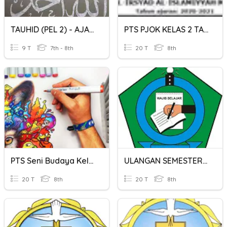
TAUHID (PEL 2) - AJARAN SESAT DI NBD
PTS PJOK KELAS 2 TAHUN AJARAN 2020-2021
9 T
7th - 8th
20 T
8th
PTS Seni Budaya Kelas 8 Semester 1 Tahun Ajaran 2021-2022
ULANGAN SEMESTER KELAS VIII THN AJARAN 2020/2021
20 T
8th
20 T
8th