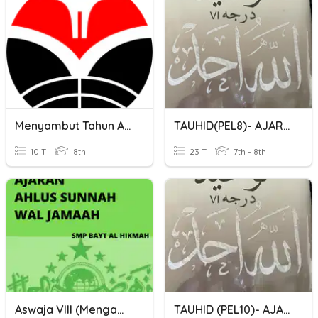
Menyambut Tahun Ajaran Baru
TAUHID(PEL8)- AJARAN BAHAI
10 T
8th
23 T
7th - 8th
Aswaja VIII (Mengamalkan Ajaran Aswaja)
TAUHID (PEL10)- AJARAN PERGERAKKAN AL-MAUNAH