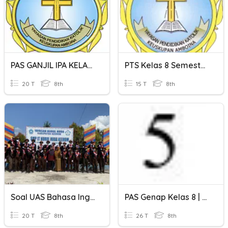
PAS GANJIL IPA KELAS VIII TAHUN AJARAN 2023/22024
PTS Kelas 8 Semester Genap Tahun Ajaran 2023/2024
20 T
8th
15 T
8th
Soal UAS Bahasa Inggris Semester Ganjil Thn Ajaran 2023/2024
PAS Genap Kelas 8 | Tahun Ajaran 2020-2021
20 T
8th
26 T
8th