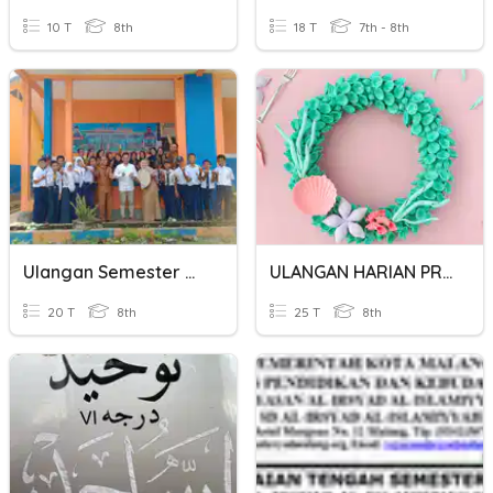
10 T
8th
18 T
7th - 8th
Ulangan Semester Ganjil Tahun Ajaran 2022/2023
ULANGAN HARIAN PRAKARYA TAHUN AJARAN 2024/2025
20 T
8th
25 T
8th