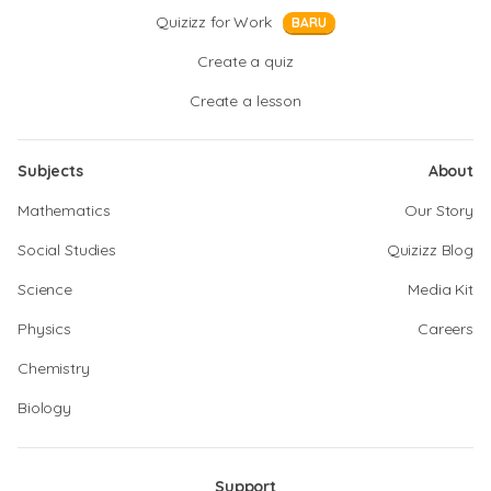
Quizizz for Work
BARU
Create a quiz
Create a lesson
Subjects
About
Mathematics
Our Story
Social Studies
Quizizz Blog
Science
Media Kit
Physics
Careers
Chemistry
Biology
Support