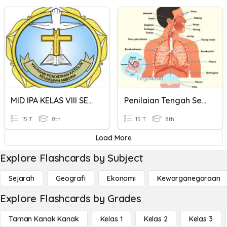
MID IPA KELAS VIII SEM GANJIL TAHUN AJARAN 2023/2024
Penilaian Tengah Semester (2) Kelas 8 Tahun Ajaran 2020/2021
15 T
8th
15 T
8th
Load More
Explore Flashcards by Subject
Sejarah
Geografi
Ekonomi
Kewarganegaraan
Explore Flashcards by Grades
Taman Kanak Kanak
Kelas 1
Kelas 2
Kelas 3