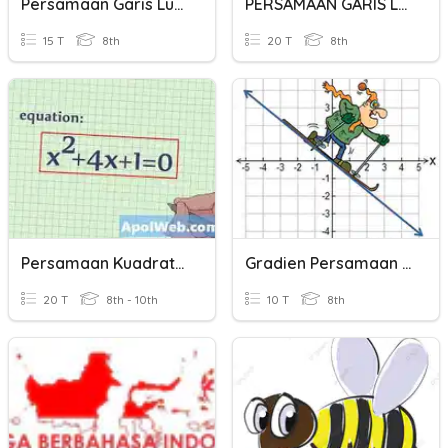
Persamaan Garis Lurus
PERSAMAAN GARIS LURUS
15 T
8th
20 T
8th
Persamaan Kuadratik
Gradien Persamaan Garis
20 T
8th - 10th
10 T
8th