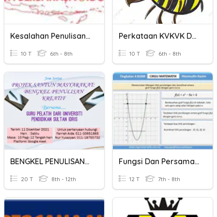
Kesalahan Penulisan Kata
Perkataan KVKVK Dan Melengkapkan Teks(PEMULIHAN)
10 T
6th - 8th
10 T
6th - 8th
BENGKEL PENULISAN KREATIF
Fungsi Dan Persamaan Kuadratik
20 T
8th - 12th
12 T
7th - 8th