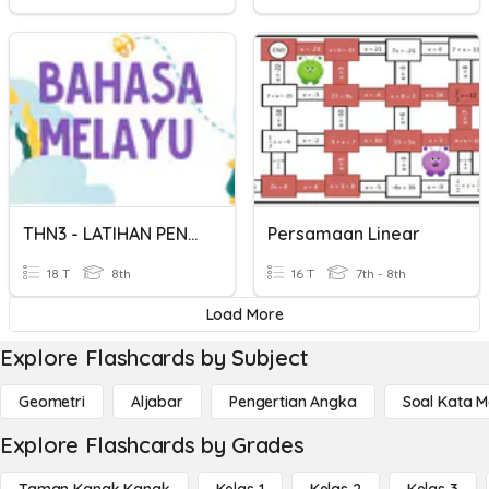
THN3 - LATIHAN PENULISAN BM
Persamaan Linear
18 T
8th
16 T
7th - 8th
Load More
Explore Flashcards by Subject
Geometri
Aljabar
Pengertian Angka
Soal Kata 
Explore Flashcards by Grades