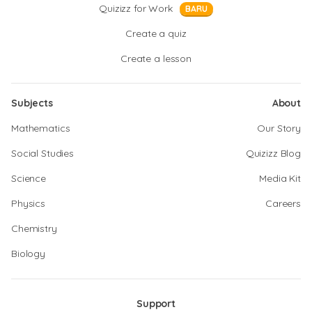
Quizizz for Work
BARU
Create a quiz
Create a lesson
Subjects
About
Mathematics
Our Story
Social Studies
Quizizz Blog
Science
Media Kit
Physics
Careers
Chemistry
Biology
Support