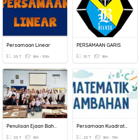
Persamaan Linear
PERSAMAAN GARIS
20 T
8th - 10th
10 T
8th
Penulisan Ejaan Bahasa Jawa
Persamaan Kuadratik
20 T
8th
20 T
8th - 11th