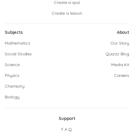
Create a quiz
Create a lesson
Subjects
About
Mathematics
Our Story
Social Studies
Quizizz Blog
Science
Media Kit
Physics
Careers
Chemistry
Biology
Support
F.A.Q.