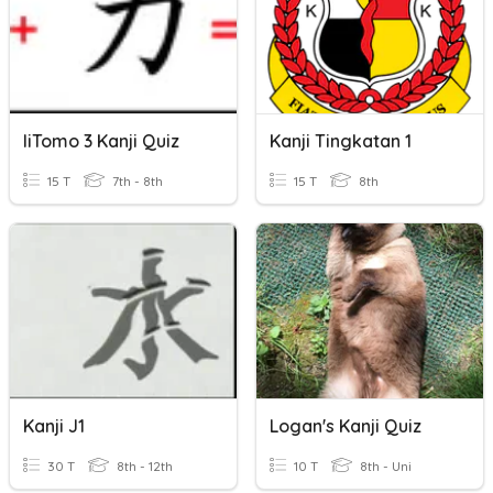
IiTomo 3 Kanji Quiz
Kanji Tingkatan 1
15 T
7th - 8th
15 T
8th
Kanji J1
Logan's Kanji Quiz
30 T
8th - 12th
10 T
8th - Uni