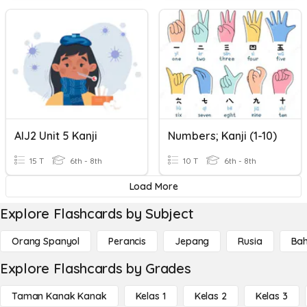
AIJ2 Unit 5 Kanji
Numbers; Kanji (1-10)
15 T
6th - 8th
10 T
6th - 8th
Load More
Explore Flashcards by Subject
Orang Spanyol
Perancis
Jepang
Rusia
Bah
Explore Flashcards by Grades
Taman Kanak Kanak
Kelas 1
Kelas 2
Kelas 3