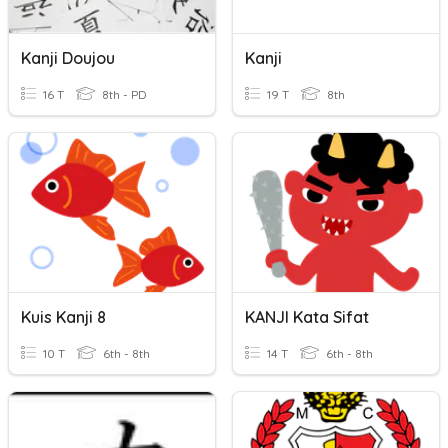
Kanji Doujou
Kanji
16 T
8th - PD
19 T
8th
Kuis Kanji 8
KANJI Kata Sifat
10 T
6th - 8th
14 T
6th - 8th