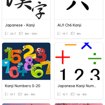
Japanese - Kanji
AIJ1 Ch6 Kanji
20 T
8th - 10th
19 T
8th
Kanji Numbers 0-20
Japanese Kanji Numbers 1 - 10
19 T
6th - 8th
10 T
1st - 8th