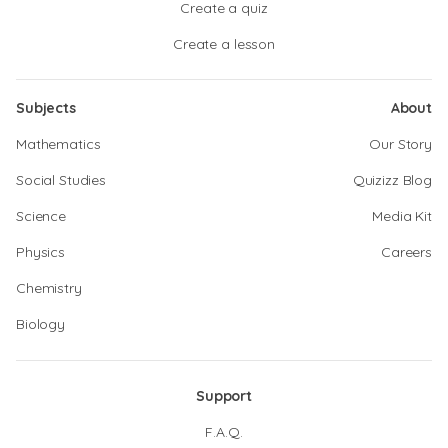
Create a quiz
Create a lesson
Subjects
About
Mathematics
Our Story
Social Studies
Quizizz Blog
Science
Media Kit
Physics
Careers
Chemistry
Biology
Support
F.A.Q.