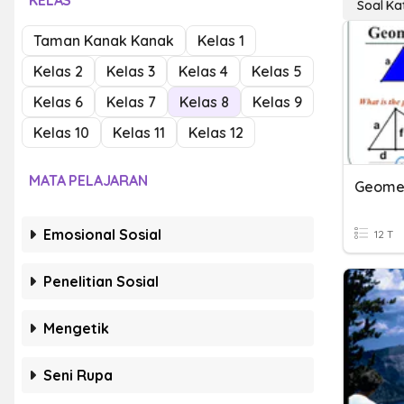
KELAS
Soal Ka
Taman Kanak Kanak
Kelas 1
Kelas 2
Kelas 3
Kelas 4
Kelas 5
Kelas 6
Kelas 7
Kelas 8
Kelas 9
Kelas 10
Kelas 11
Kelas 12
MATA PELAJARAN
Emosional Sosial
12 T
Penelitian Sosial
Mengetik
Seni Rupa