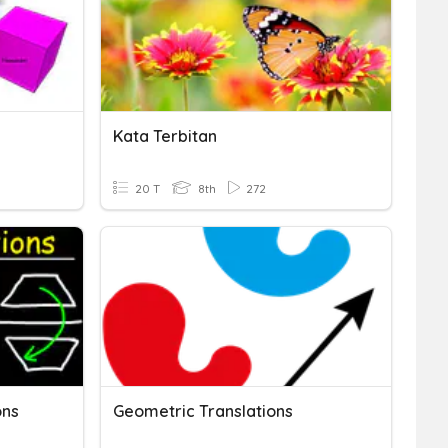
Kata Terbitan
20 T
8th
272
ons
Geometric Translations