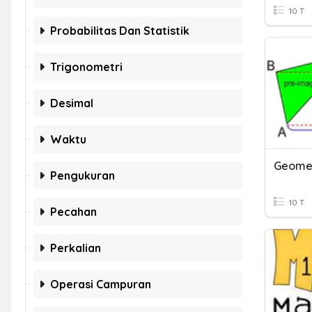
10 T
Probabilitas Dan Statistik
Trigonometri
Desimal
Waktu
Geomet
Pengukuran
10 T
Pecahan
Perkalian
Operasi Campuran