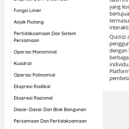
yang kom
Fungsi Linier
bertuju
termasu
Anjak Piutang
interak
Pertidaksamaan Dan Sistem
Quizizz
Persamaan
penggun
dengan 
Operasi Monominal
berbaga
Kuadrat
individ
Platfor
Operasi Polinomial
pembela
Ekspresi Radikal
Ekspresi Rasional
Dasar-Dasar Dan Blok Bangunan
Persamaan Dan Pertidaksamaan