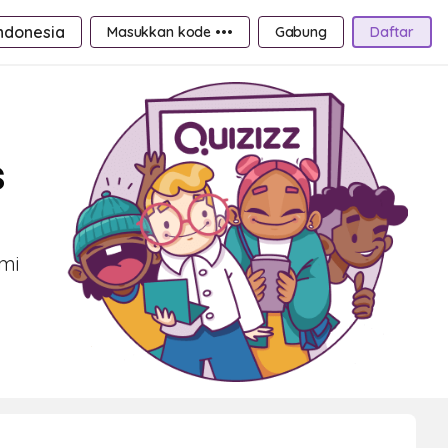
ndonesia
Masukkan kode •••
Gabung
Daftar
s
ami