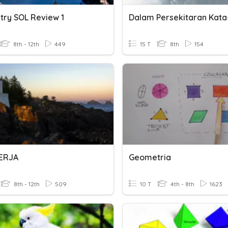
ry SOL Review 1
Dalam Persekitaran Kata
8th - 12th
449
15 T
8th
154
ERJA
Geometria
8th - 12th
509
10 T
4th - 8th
1623