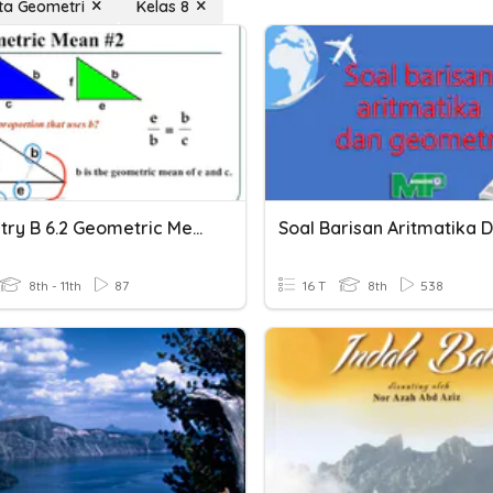
ta Geometri
Kelas 8
Geometry B 6.2 Geometric Mean
8th - 11th
87
16 T
8th
538