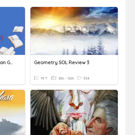
Soal Barisan Aritmatika Dan Geometri
Geometry SOL Review 3
19 T
8th - 12th
334