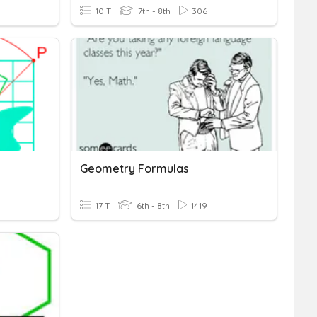
10 T
7th - 8th
306
Geometry Formulas
17 T
6th - 8th
1419