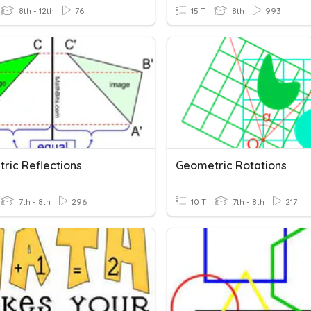
8th - 12th
76
15 T
8th
993
ric Reflections
Geometric Rotations
7th - 8th
296
10 T
7th - 8th
217