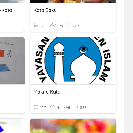
-Kata
Kata Baku
15 T
8th
9313
Makna Kata
17 T
4th - 8th
597