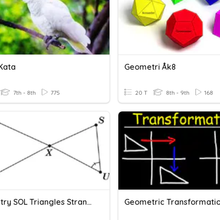
Kata
Geometri Åk8
7th - 8th
775
20 T
8th - 9th
168
Geometry SOL Triangles Strand Quiz
Geometric Transformati