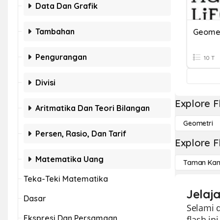
Data Dan Grafik
Tambahan
Geome
Pengurangan
10 T
Divisi
Explore F
Aritmatika Dan Teori Bilangan
Geometri
Persen, Rasio, Dan Tarif
Explore F
Matematika Uang
Taman Kan
Teka-Teki Matematika
Jelaj
Dasar
Selami d
Ekspresi Dan Persamaan
flash i