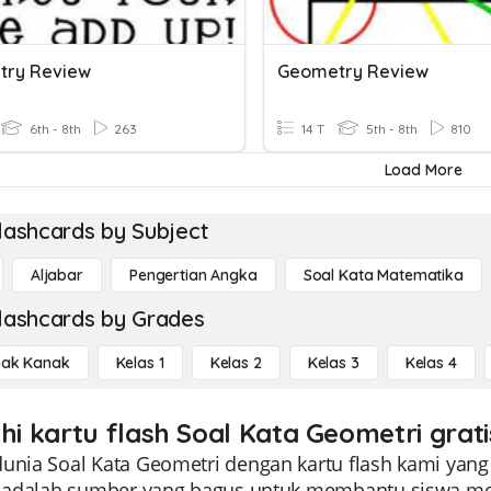
try Review
Geometry Review
6th - 8th
263
14 T
5th - 8th
810
Load More
lashcards by Subject
Aljabar
Pengertian Angka
Soal Kata Matematika
lashcards by Grades
ak Kanak
Kelas 1
Kelas 2
Kelas 3
Kelas 4
ahi kartu flash Soal Kata Geometri grat
unia Soal Kata Geometri dengan kartu flash kami yang 
ni adalah sumber yang bagus untuk membantu siswa