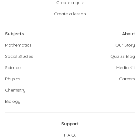
Create a quiz
Create a lesson
Subjects
About
Mathematics
Our Story
Social Studies
Quizizz Blog
Science
Media Kit
Physics
Careers
Chemistry
Biology
Support
F.A.Q.