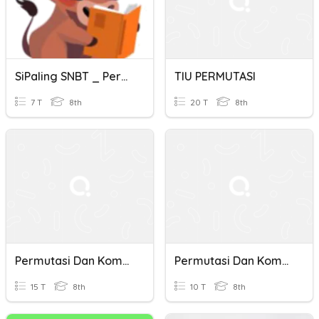
SiPaling SNBT _ Permutasi #1
TIU PERMUTASI
7 T
8th
20 T
8th
Permutasi Dan Kombinasi
Permutasi Dan Kombinasi
15 T
8th
10 T
8th