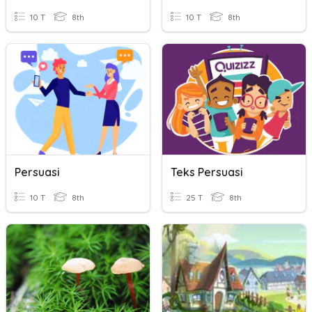
10 T
8th
10 T
8th
Persuasi
Teks Persuasi
10 T
8th
25 T
8th