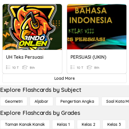
UH Teks Persuasi
PERSUASI (UKIN)
10 T
8th
10 T
8th
Load More
Explore Flashcards by Subject
Geometri
Aljabar
Pengertian Angka
Soal Kata 
Explore Flashcards by Grades
Taman Kanak Kanak
Kelas 1
Kelas 2
Kelas 3