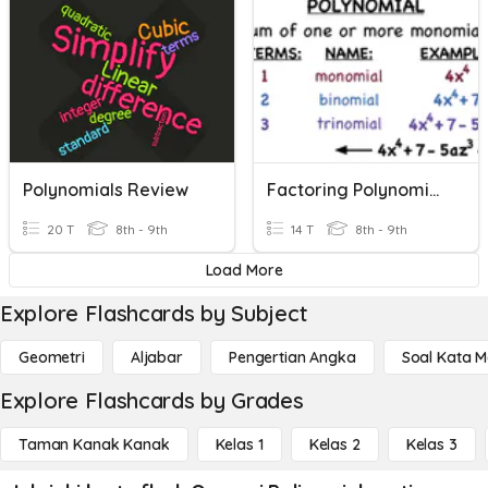
Polynomials Review
Factoring Polynomials
20 T
8th - 9th
14 T
8th - 9th
Load More
Explore Flashcards by Subject
Geometri
Aljabar
Pengertian Angka
Soal Kata 
Explore Flashcards by Grades
Taman Kanak Kanak
Kelas 1
Kelas 2
Kelas 3