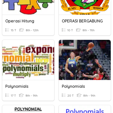
Operasi Hitung
OPERASI BERGABUNG
15 T
8th - 12th
10 T
8th - 11th
Polynomials
Polynomials
17 T
8th - 9th
20 T
8th - 9th