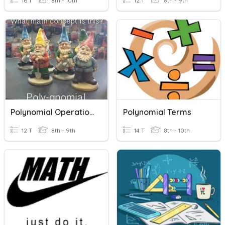
16 T
8th - 10th
12 T
8th - 9th
Polynomial Operations
Polynomial Terms
12 T
8th - 9th
14 T
8th - 10th