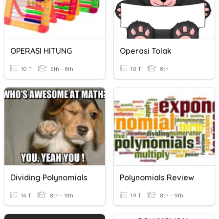
OPERASI HITUNG
Operasi Tolak
10 T
5th - 8th
10 T
8th
Dividing Polynomials
Polynomials Review
14 T
8th - 9th
19 T
8th - 9th