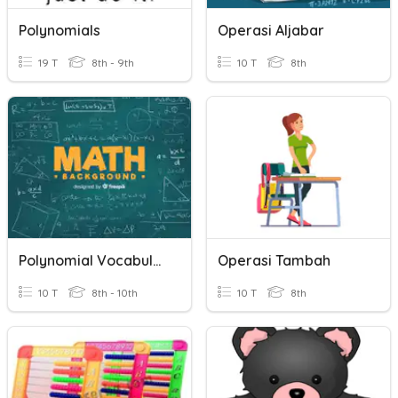
Polynomials
Operasi Aljabar
19 T
8th - 9th
10 T
8th
Polynomial Vocabulary
Operasi Tambah
10 T
8th - 10th
10 T
8th