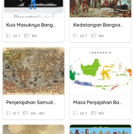
Kuis Masuknya Bangsa Eropa
Kedatangan Bangsa Eropa Ke Indonesia
20 T
8th
20 T
8th
Penjelajahan Samudera Bangsa Eropa
Masa Penjajahan Bangsa Eropa
15 T
6th - 8th
20 T
8th