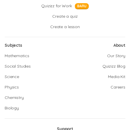
Quizizz for Work
BARU
Create a quiz
Create a lesson
Subjects
About
Mathematics
Our Story
Social Studies
Quizizz Blog
Science
Media Kit
Physics
Careers
Chemistry
Biology
Support