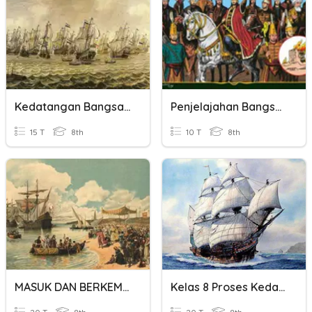
Kedatangan Bangsa Eropa Dan Perlawanan Bangsa Indonesia
Penjelajahan Bangsa Eropa
15 T
8th
10 T
8th
MASUK DAN BERKEMBANGNYA KOLONIALISME DAN IMPERIALISME EROPA
Kelas 8 Proses Kedatangan Bangsa Eropa Ke Indonesia