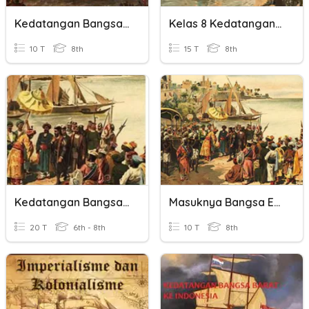
Kedatangan Bangsa Eropa
Kelas 8 Kedatangan Bangsa Eropa
10 T
8th
15 T
8th
Kedatangan Bangsa Eropa Ke Nusantara
Masuknya Bangsa Eropa Ke Nusantara
20 T
6th - 8th
10 T
8th