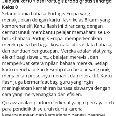
Jelajahi kartu flash Portugis Eropa gratis seharga
Kelas 8
Selami dunia bahasa Portugis Eropa yang
menakjubkan dengan kartu flash kelas 8 kami yang
komprehensif. Kartu flash ini dirancang dengan
cermat untuk membantu pelajar memahami seluk-
beluk bahasa Portugis Eropa, memperkenalkan
mereka pada berbagai kosakata, aturan tata bahasa,
dan panduan pengucapan. Mereka adalah alat yang
efektif bagi siswa untuk belajar, merevisi, dan
memperkuat keterampilan bahasa mereka. Setiap
kartu menghadirkan kesempatan belajar yang unik,
menjadikan prosesnya menarik dan interaktif. Kartu
flash juga bermanfaat bagi guru yang ingin
meningkatkan kemahiran bahasa siswanya dengan
cara yang menyenangkan dan efisien.
Quizizz adalah platform terkenal yang dipercaya oleh
para pendidik di seluruh dunia karena
keserbagunaan dan kemudahan penggunaannya.