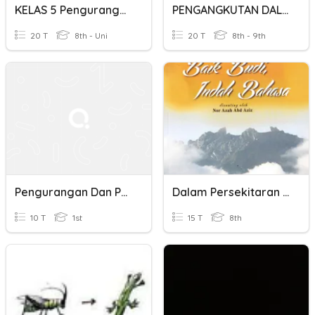
KELAS 5 Pengurangan Pecahan
PENGANGKUTAN DALAM TUMBUHAN
20 T
8th - Uni
20 T
8th - 9th
Pengurangan Dan Pertambahan
Dalam Persekitaran Kata-Kata
10 T
1st
15 T
8th