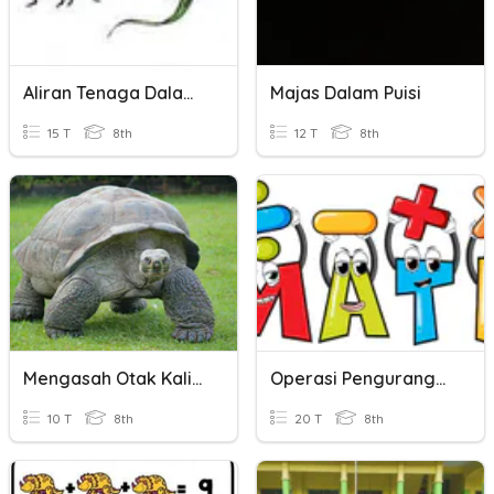
Aliran Tenaga Dalam Ekosistem
Majas Dalam Puisi
15 T
8th
12 T
8th
Mengasah Otak Kalian Dalam Dalam
Operasi Pengurangan Dan Perkalian
10 T
8th
20 T
8th