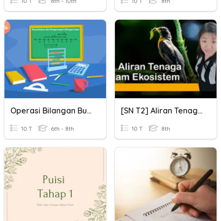
10 T
8th - 10th
10 T
8th
Operasi Bilangan Bulat (Penjumlahan & Pengurangan)
[SN T2] Aliran Tenaga Dalam Ekosistem
10 T
6th - 8th
10 T
8th