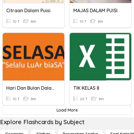
Citraan Dalam Puisi
MAJAS DALAM PUISI
10 T
8th
10 T
8th
Hari Dan Bulan Dalam Bahasa Arab
TIK KELAS 8
10 T
8th
20 T
8th
Load More
Explore Flashcards by Subject