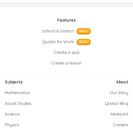
Features
School & District
BARU
Quizizz for Work
BARU
Create a quiz
Create a lesson
Subjects
About
Mathematics
Our Story
Social Studies
Quizizz Blog
Science
Media Kit
Physics
Careers