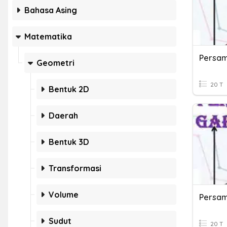
Bahasa Asing
Matematika
Persam
Geometri
20 T
Bentuk 2D
Daerah
Bentuk 3D
Transformasi
Volume
Persam
Sudut
20 T