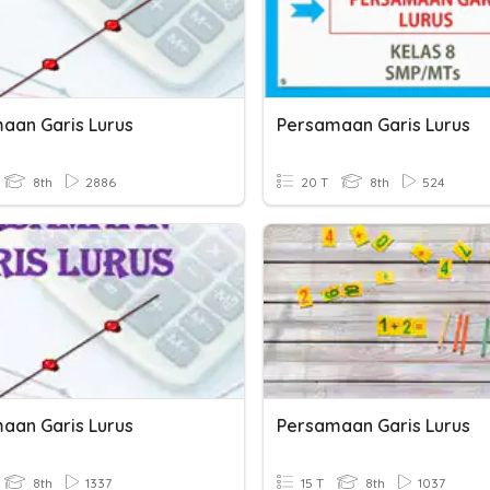
aan Garis Lurus
Persamaan Garis Lurus
8th
2886
20 T
8th
524
aan Garis Lurus
Persamaan Garis Lurus
8th
1337
15 T
8th
1037