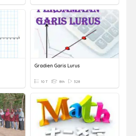
Gradien Garis Lurus
10 T
8th
328