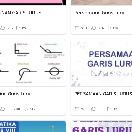
UNAN GARIS LURUS
Persamaan Garis Lurus
8th
120
10 T
8th
179
Dan Garis Lurus
PERSAMAAN GARIS LURUS
7th - 8th
149
15 T
8th
112