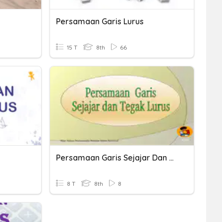
Persamaan Garis Lurus
15 T
8th
66
Persamaan Garis Sejajar Dan Tegak Lurus
8 T
8th
8