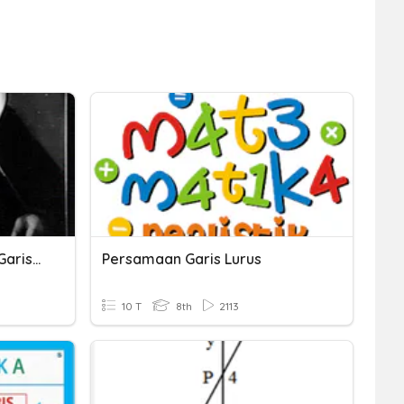
Gradien Dan Persamaan Garis Lurus
Persamaan Garis Lurus
10 T
8th
2113