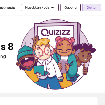
ndonesia
Masukkan kode •••
Gabung
Daftar
s 8
ang