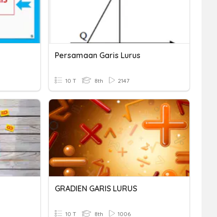
Persamaan Garis Lurus
10 T
8th
2147
GRADIEN GARIS LURUS
10 T
8th
1006