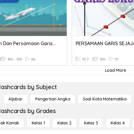
Gradien Dan Persamaan Garis Lurus
8th - 9th
66
10 T
8th
19
Load More
lashcards by Subject
Aljabar
Pengertian Angka
Soal Kata Matematika
lashcards by Grades
ak Kanak
Kelas 1
Kelas 2
Kelas 3
Kelas 4