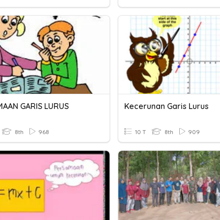
MAAN GARIS LURUS
Kecerunan Garis Lurus
8th
968
10 T
8th
909