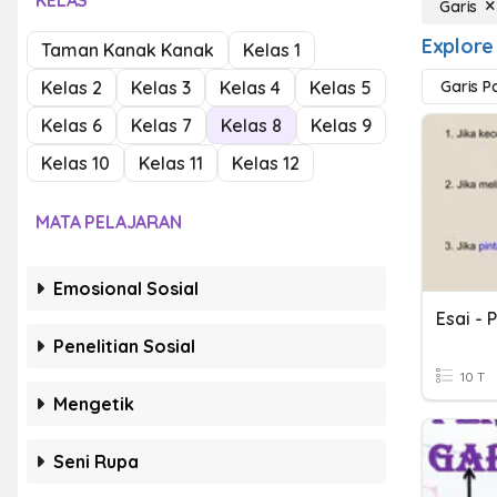
KELAS
Garis
Explore
Taman Kanak Kanak
Kelas 1
Kelas 2
Kelas 3
Kelas 4
Kelas 5
Garis P
Kelas 6
Kelas 7
Kelas 8
Kelas 9
Kelas 10
Kelas 11
Kelas 12
MATA PELAJARAN
Emosional Sosial
Esai -
Penelitian Sosial
10 T
Mengetik
Seni Rupa