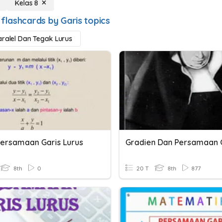
Kelas 8
 flashcards by Garis topics
aralel Dan Tegak Lurus
 Persamaan Garis Lurus
8th
0
20 T
8th
877