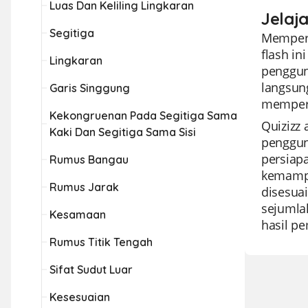
Luas Dan Keliling Lingkaran
Jelaja
Segitiga
Memperke
flash in
Lingkaran
penggun
langsung
Garis Singgung
memperk
Kekongruenan Pada Segitiga Sama
Quizizz
Kaki Dan Segitiga Sama Sisi
penggun
persiap
Rumus Bangau
kemampu
Rumus Jarak
disesuai
sejumla
Kesamaan
hasil p
Rumus Titik Tengah
Sifat Sudut Luar
Kesesuaian