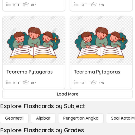
10 T
8th
10 T
8th
Teorema Pytagoras
Teorema Pytagoras
10 T
8th
10 T
8th
Load More
Explore Flashcards by Subject
Geometri
Aljabar
Pengertian Angka
Soal Kata 
Explore Flashcards by Grades