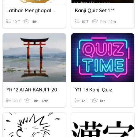
Latihan Menghapal Bentuk Kanji
Kanji Quiz Set 1 **
10 T
11th
10 T
11th - 12th
YR 12 ATAR KANJI 1-20
Y11 T3 Kanji Quiz
20 T
11th - 12th
12 T
11th