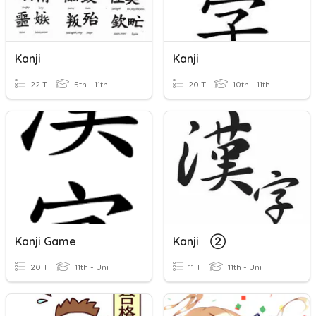
Kanji
Kanji
22 T
5th - 11th
20 T
10th - 11th
Kanji Game
Kanji ②
20 T
11th - Uni
11 T
11th - Uni