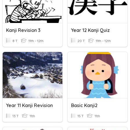
Kanji Revision 3
Year 12 Kanji Quiz
8 T
11th - 12th
20 T
11th - 12th
Year 11 Kanji Revision
Basic Kanji2
13 T
11th
15 T
11th