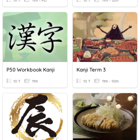
10 T
11th - PD
10 T
11th - 12th
P50 Workbook Kanji
Kanji Term 3
10 T
11th
10 T
11th - 10th