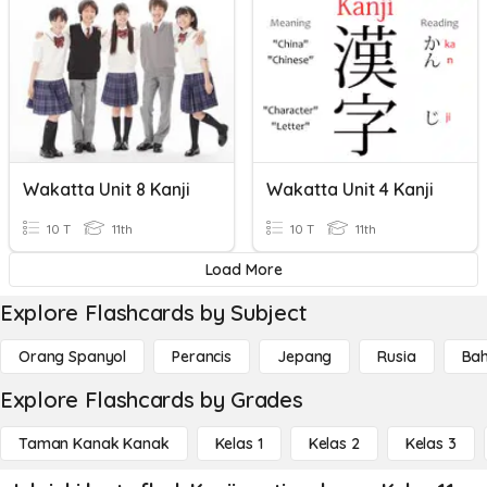
Wakatta Unit 8 Kanji
Wakatta Unit 4 Kanji
10 T
11th
10 T
11th
Load More
Explore Flashcards by Subject
Orang Spanyol
Perancis
Jepang
Rusia
Bah
Explore Flashcards by Grades
Taman Kanak Kanak
Kelas 1
Kelas 2
Kelas 3