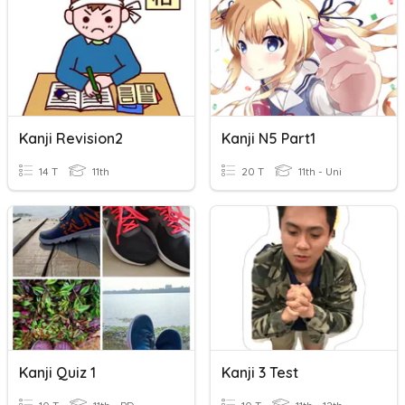
Kanji Revision2
Kanji N5 Part1
14 T
11th
20 T
11th - Uni
Kanji Quiz 1
Kanji 3 Test