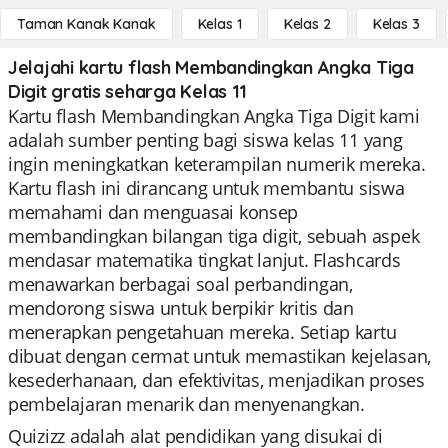
Taman Kanak Kanak
Kelas 1
Kelas 2
Kelas 3
Jelajahi kartu flash Membandingkan Angka Tiga
Digit gratis seharga Kelas 11
Kartu flash Membandingkan Angka Tiga Digit kami
adalah sumber penting bagi siswa kelas 11 yang
ingin meningkatkan keterampilan numerik mereka.
Kartu flash ini dirancang untuk membantu siswa
memahami dan menguasai konsep
membandingkan bilangan tiga digit, sebuah aspek
mendasar matematika tingkat lanjut. Flashcards
menawarkan berbagai soal perbandingan,
mendorong siswa untuk berpikir kritis dan
menerapkan pengetahuan mereka. Setiap kartu
dibuat dengan cermat untuk memastikan kejelasan,
kesederhanaan, dan efektivitas, menjadikan proses
pembelajaran menarik dan menyenangkan.
Quizizz adalah alat pendidikan yang disukai di