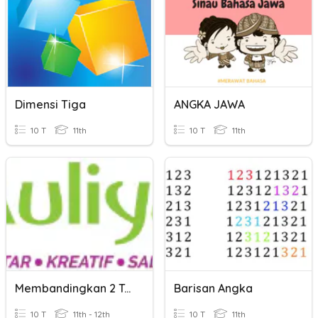
Dimensi Tiga
ANGKA JAWA
10 T
11th
10 T
11th
Membandingkan 2 Teks
Barisan Angka
10 T
11th - 12th
10 T
11th