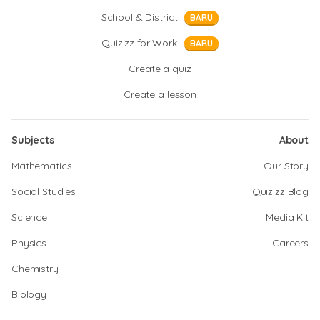
School & District
BARU
Quizizz for Work
BARU
Create a quiz
Create a lesson
Subjects
About
Mathematics
Our Story
Social Studies
Quizizz Blog
Science
Media Kit
Physics
Careers
Chemistry
Biology