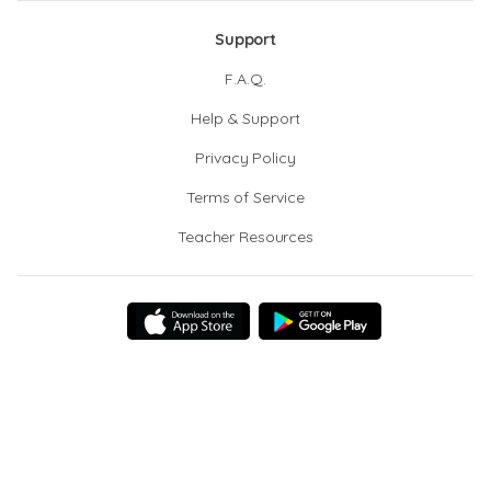
Support
F.A.Q.
Help & Support
Privacy Policy
Terms of Service
Teacher Resources