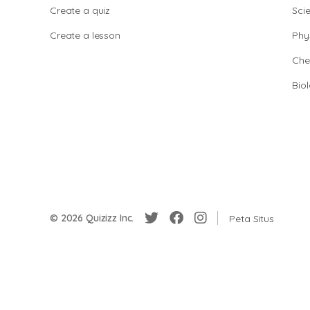
Create a quiz
Sci
Create a lesson
Phy
Che
Bio
© 2026 Quizizz Inc.
Peta Situs