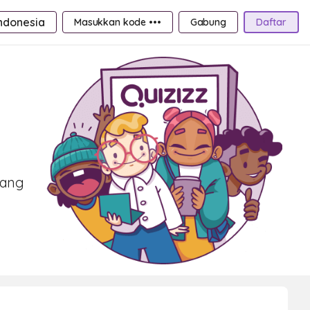
ndonesia
Masukkan kode •••
Gabung
Daftar
cang