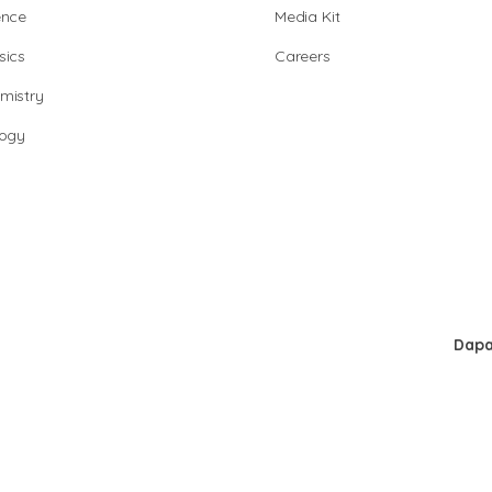
ence
Media Kit
sics
Careers
mistry
logy
Dapa