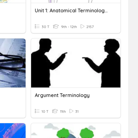
Unit 1: Anatomical Terminology Review
30 T
9th - 12th
2157
Argument Terminology
10 T
11th
31