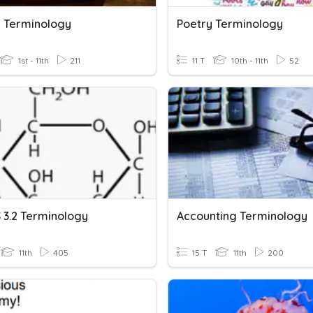
s Terminology
Poetry Terminology
1st - 11th
211
11 T
10th - 11th
52
S 3.2 Terminology
Accounting Terminology
11th
405
15 T
11th
200