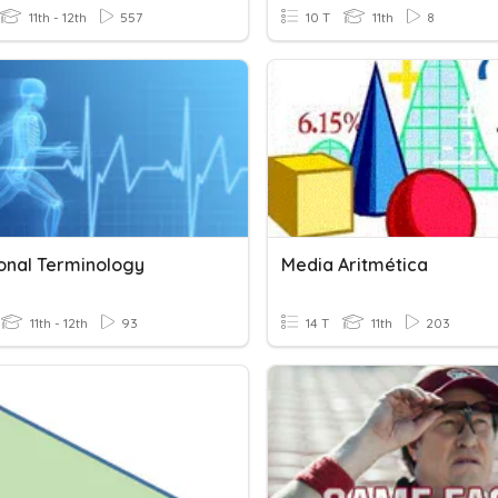
11th - 12th
557
10 T
11th
8
ional Terminology
Media Aritmética
11th - 12th
93
14 T
11th
203