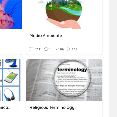
Medio Ambiente
17 T
11th - 12th
854
Medios Masivos De Comunicación_3ero Medio
Religious Terminology