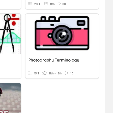
20 T
11th
88
Photography Terminology
15 T
11th - 12th
40