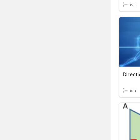
15 T
Direct
10 T