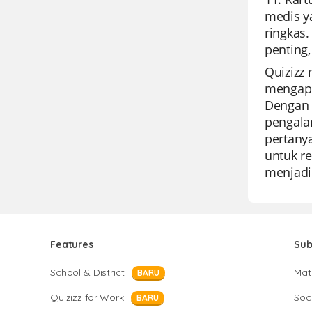
medis y
ringkas.
penting
Quizizz
mengapr
Dengan 
pengalam
pertanya
untuk re
menjadik
Features
Sub
School & District
Mat
BARU
Quizizz for Work
Soci
BARU