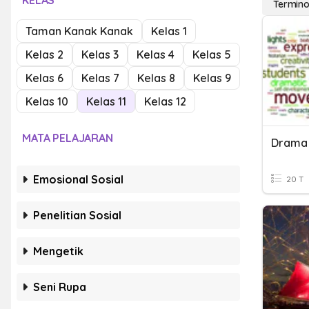
KELAS
Termino
Taman Kanak Kanak
Kelas 1
Kelas 2
Kelas 3
Kelas 4
Kelas 5
Kelas 6
Kelas 7
Kelas 8
Kelas 9
Kelas 10
Kelas 11
Kelas 12
MATA PELAJARAN
Drama 
Emosional Sosial
20 T
Penelitian Sosial
Mengetik
Seni Rupa