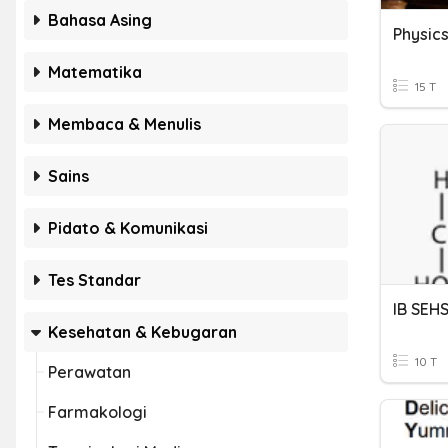
Bahasa Asing
Physic
Matematika
15 T
Membaca & Menulis
Sains
Pidato & Komunikasi
Tes Standar
IB SEH
Kesehatan & Kebugaran
10 T
Perawatan
Farmakologi