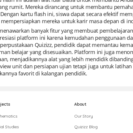
ang rumit. Mereka dirancang untuk membantu pemaha
 Dengan kartu flash ini, siswa dapat secara efektif m
, mempersiapkan mereka untuk karir masa depan di ind
 menawarkan banyak fitur yang membuat pembelajaran 
esiasi platform ini karena kemudahan penggunaan 
perpustakaan Quizizz, pendidik dapat memantau kemaj
an belajar yang disesuaikan. Platform ini juga menonj
an, menjadikannya alat yang lebih mendidik dibanding
view unit dan persiapan ujian tetapi juga untuk latih
annya favorit di kalangan pendidik.
jects
About
hematics
Our Story
al Studies
Quizizz Blog