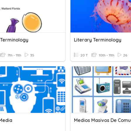
 Terminology
Literary Terminology
7th - 11th
35
20 T
10th - 11th
26
 Media