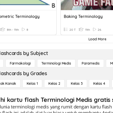
ometric Terminology
Baking Terminology
8th - 11th
8
20 T
11th
26
Load More
lashcards by Subject
Farmakologi
Terminologi Medis
Paramedis
M
lashcards by Grades
ak Kanak
Kelas 1
Kelas 2
Kelas 3
Kelas 4
hi kartu flash Terminologi Medis gratis
dunia terminologi medis yang rumit dengan kartu flash
u flash ini adalah alat luar biasa untuk membantu Anda 