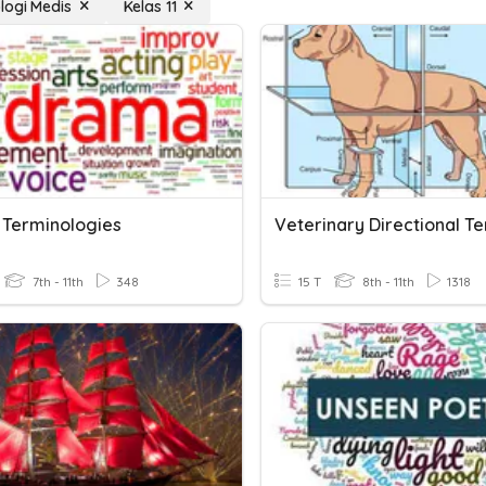
logi Medis
Kelas 11
Terminologies
7th - 11th
348
15 T
8th - 11th
1318