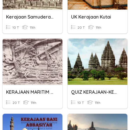
Kerajaan Samudera Pasai
UK Kerajaan Kutai
10 T
11th
20 T
11th
KERAJAAN MARITIM MASA ISLAM 2
QUIZ KERAJAAN-KERAJAAN MARITIM
20 T
11th
10 T
11th