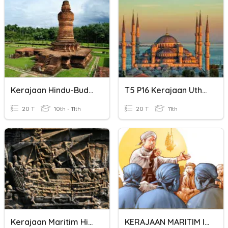
Kerajaan Hindu-Budha
T5 P16 Kerajaan Uthmaniah
20 T
10th - 11th
20 T
11th
Kerajaan Maritim Hindu Budha
KERAJAAN MARITIM ISLAM