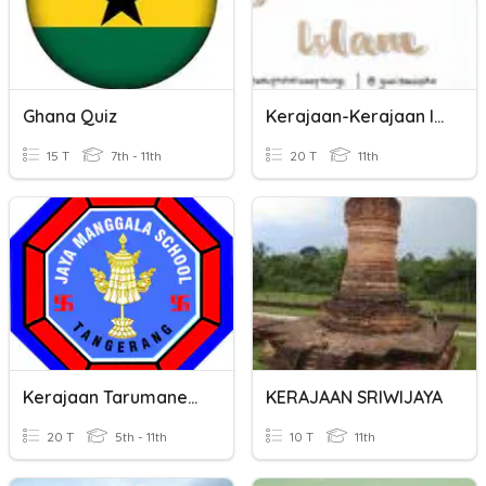
Ghana Quiz
Kerajaan-Kerajaan Islam Nusantara
15 T
7th - 11th
20 T
11th
Kerajaan Tarumanegara
KERAJAAN SRIWIJAYA
20 T
5th - 11th
10 T
11th