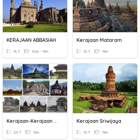
KERAJAAN ABBASIAH
Kerajaan Mataram
15 T
10th - 11th
10 T
11th
Kerajaan-Kerajaan Hindu-Budha Di Indonesia
Kerajaan Sriwijaya
20 T
11th
10 T
11th