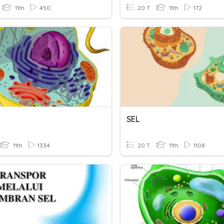
11th
450
20 T
11th
172
SEL
11th
1334
20 T
11th
1108