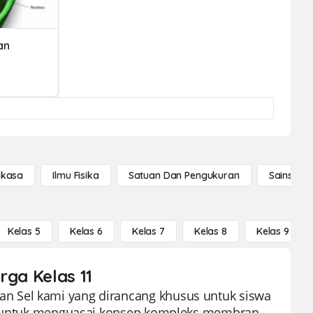
an
gkasa
Ilmu Fisika
Satuan Dan Pengukuran
Sains Se
Kelas 5
Kelas 6
Kelas 7
Kelas 8
Kelas 9
rga Kelas 11
n Sel kami yang dirancang khusus untuk siswa
swa untuk menguasai konsep kompleks membran