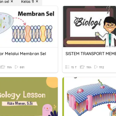
n sel
Kelas 11
or Melalui Membran Sel
11th
881
15 T
11th
1112