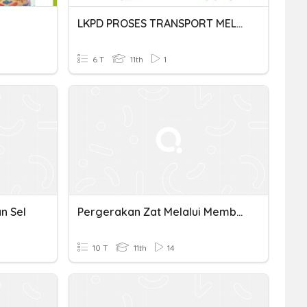
LKPD PROSES TRANSPORT MELALUI MEMBRAN SEL
6 T
11th
1
n Sel
Pergerakan Zat Melalui Membran Sel
10 T
11th
14