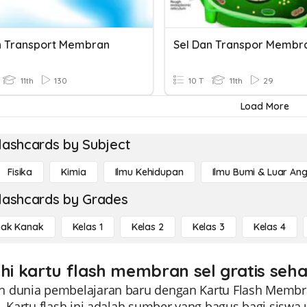
n Transport Membran
Sel Dan Transpor Membr
11th
130
10 T
11th
29
Load More
lashcards by Subject
Fisika
Kimia
Ilmu Kehidupan
Ilmu Bumi & Luar An
lashcards by Grades
ak Kanak
Kelas 1
Kelas 2
Kelas 3
Kelas 4
ahi kartu flash membran sel gratis seha
 dunia pembelajaran baru dengan Kartu Flash Membra
1. Kartu flash ini adalah sumber yang bagus bagi si