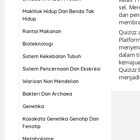
sel. Mer
Makhluk Hidup Dan Benda Tak
dan pen
Hidup
membran
Rantai Makanan
Quizizz
Platfor
Bioteknologi
menyena
dalam ti
Sistem Kekebalan Tubuh
kemajua
Sistem Pencernaan Dan Ekskresi
Quizizz 
menjadi
Warisan Non Mendelian
Bakteri Dan Archaea
Genetika
Kosakata Genetika Genotip Dan
Fenotip
Metabolisme