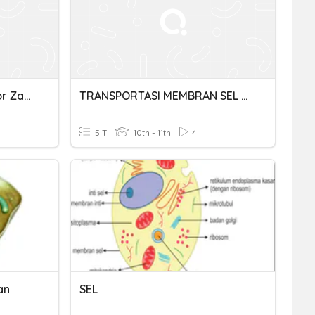
Sel : Mekasnisme Transpor Zat Pada Membran Sel
TRANSPORTASI MEMBRAN SEL (EKSKUL)
5 T
10th - 11th
4
an
SEL