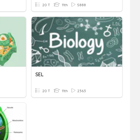
20 T
11th
5888
SEL
20 T
11th
2363