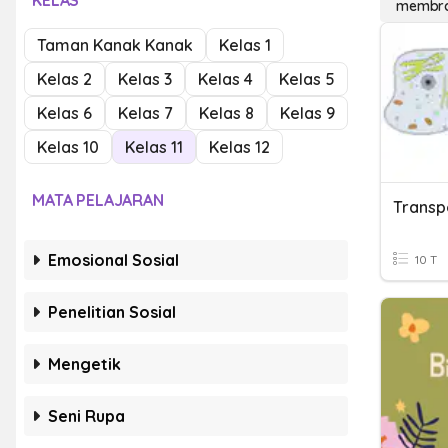
KELAS
membra
Taman Kanak Kanak
Kelas 1
Kelas 2
Kelas 3
Kelas 4
Kelas 5
Kelas 6
Kelas 7
Kelas 8
Kelas 9
Kelas 10
Kelas 11
Kelas 12
MATA PELAJARAN
Transp
Emosional Sosial
10 T
Penelitian Sosial
Mengetik
Seni Rupa