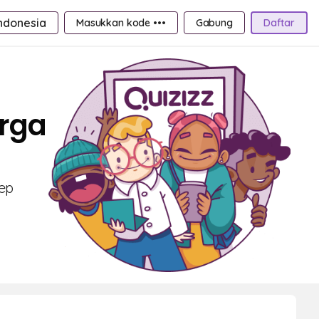
ndonesia
Masukkan kode •••
Gabung
Daftar
arga
sep