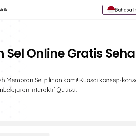
Bahasa I
trik
 Sel Online Gratis Seh
ash Membran Sel pilihan kami! Kuasai konsep-kon
lajaran interaktif Quizizz.