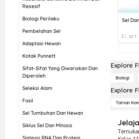
Resesif
Biologi Perilaku
Sel Da
Pembelahan Sel
20 T
Adaptasi Hewan
Kotak Punnett
Explore F
Sifat-Sifat Yang Diwariskan Dan
Diperoleh
Biologi
Seleksi Alam
Explore F
Fosil
Taman Kan
Sel Tumbuhan Dan Hewan
Jelaj
Siklus Sel Dan Mitosis
Temukan
Sintesis RNA Dan Protein
Kelas 1