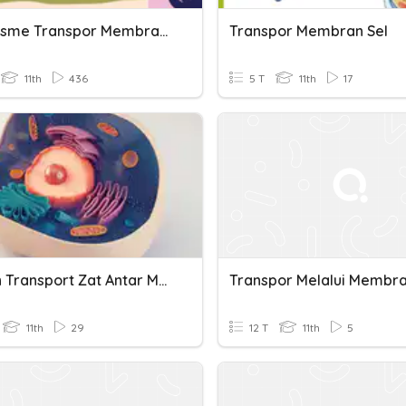
Mekanisme Transpor Membran Sel
Transpor Membran Sel
11th
436
5 T
11th
17
Sel Dan Transport Zat Antar Membran Sel
Transpor Melalui Membra
11th
29
12 T
11th
5