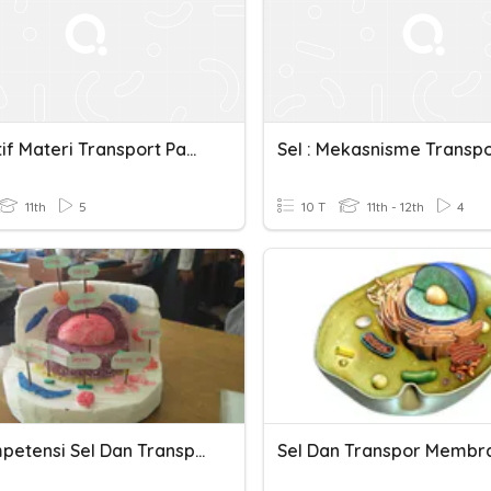
Formatif Materi Transport Pada Membran Sel
11th
5
10 T
11th - 12th
4
Uji Kompetensi Sel Dan Transpor Membran
Sel Dan Transpor Membr