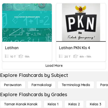
Latihan
Latihan PKN Kls 4
10 T
11th
20 T
4th - 11th
Load More
Explore Flashcards by Subject
Perawatan
Farmakologi
Terminologi Medis
Para
Explore Flashcards by Grades
Taman Kanak Kanak
Kelas 1
Kelas 2
Kelas 3