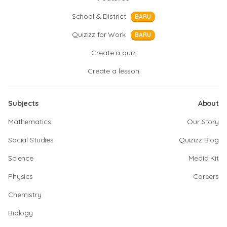
School & District
BARU
Quizizz for Work
BARU
Create a quiz
Create a lesson
Subjects
About
Mathematics
Our Story
Social Studies
Quizizz Blog
Science
Media Kit
Physics
Careers
Chemistry
Biology