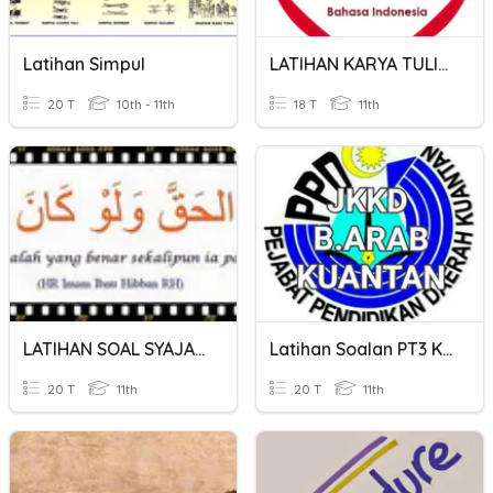
Latihan Simpul
LATIHAN KARYA TULIS ILMIAH
20 T
10th - 11th
18 T
11th
LATIHAN SOAL SYAJA'AH & KEJUJURAN
Latihan Soalan PT3 KSSM
20 T
11th
20 T
11th