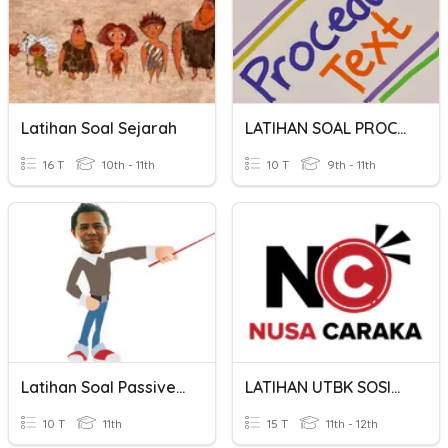
Latihan Soal Sejarah
LATIHAN SOAL PROCEDURE TEXT
16 T
10th - 11th
10 T
9th - 11th
Latihan Soal Passive Voice
LATIHAN UTBK SOSIOLOGI NC
10 T
11th
15 T
11th - 12th