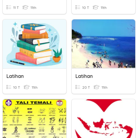
11 T
11th
10 T
11th
Latihan
Latihan
10 T
11th
20 T
11th