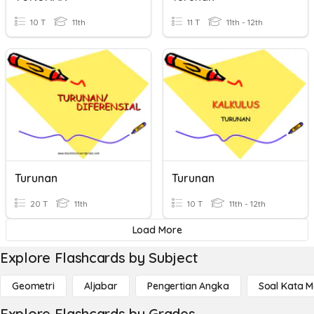
10 T
11th
11 T
11th - 12th
Turunan
Turunan
20 T
11th
10 T
11th - 12th
Load More
Explore Flashcards by Subject
Geometri
Aljabar
Pengertian Angka
Soal Kata 
Explore Flashcards by Grades