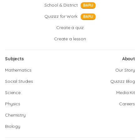
School & District
BARU
Quizizz for Work
BARU
Create a quiz
Create a lesson
Subjects
About
Mathematics
Our Story
Social Studies
Quizizz Blog
Science
Media Kit
Physics
Careers
Chemistry
Biology