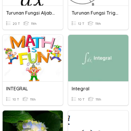
Turunan Fungsi Aljabar
Turunan Fungsi Trigonometri (Basic)
20 T
11th
12 T
11th
INTEGRAL
Integral
10 T
11th
10 T
11th