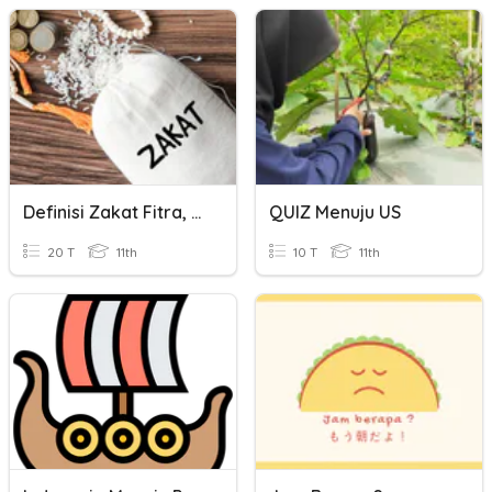
Definisi Zakat Fitra, Niat, Kapan Waktunya
QUIZ Menuju US
20 T
11th
10 T
11th