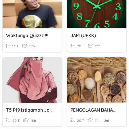
Waktunya Quizzz !!!
JAM (UPKK)
13 T
11th
20 T
11th
T5 P19 Istiqamah Jalan Menuju Mujahadah
PENGOLAGAN BAHAN SETENGAH JADI
20 T
11th
20 T
11th - Uni