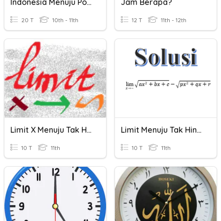
Indonesia Menuju Poros Maritim Dunia
Jam Berapa?
20 T
10th - 11th
12 T
11th - 12th
Limit X Menuju Tak Hingga
Limit Menuju Tak Hingga
10 T
11th
10 T
11th