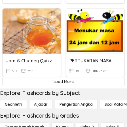
Jam & Chutney Quizz
PERTUKARAN MASA SISTEM 12 JAM /24 JAM
9 T
11th
10 T
11th - 12th
Load More
Explore Flashcards by Subject
Geometri
Aljabar
Pengertian Angka
Soal Kata 
Explore Flashcards by Grades