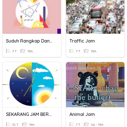
Suduh Rangkap Dan Setengah Sudut
Traffic Jam
7 T
11th
7 T
11th
SEKARANG JAM BERAPA?
Animal Jam
10 T
11th
7 T
1st - 11th