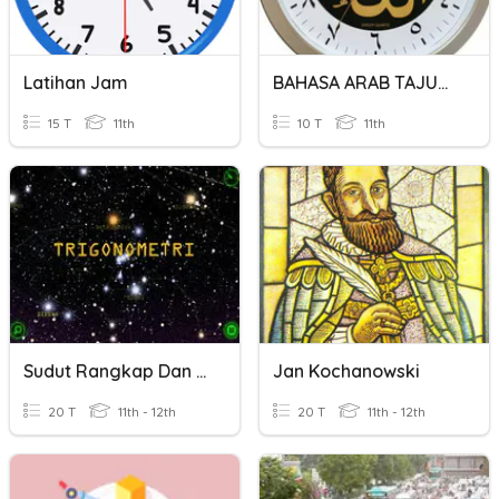
Latihan Jam
BAHASA ARAB TAJUK 1 JAM
15 T
11th
10 T
11th
Sudut Rangkap Dan Sudut Setengah Trigonometri
Jan Kochanowski
20 T
11th - 12th
20 T
11th - 12th