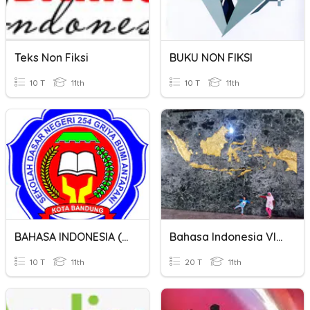
Teks Non Fiksi
BUKU NON FIKSI
10 T
11th
10 T
11th
BAHASA INDONESIA ( NON FIKSI )
Bahasa Indonesia VIII (Buku Fiksi/Non Fiksi)
10 T
11th
20 T
11th