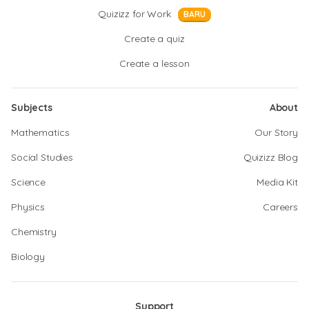
Quizizz for Work
BARU
Create a quiz
Create a lesson
Subjects
About
Mathematics
Our Story
Social Studies
Quizizz Blog
Science
Media Kit
Physics
Careers
Chemistry
Biology
Support