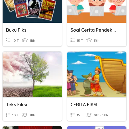
Buku Fiksi
Soal Cerita Pendek Dan Cerita Fiksi
10 T
11th
15 T
11th
Teks Fiksi
CERITA FIKSI
10 T
11th
15 T
9th - 11th