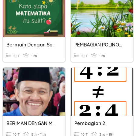
Bermain Dengan Satuan Waktu
PEMBAGIAN POLINOMIAL
10 T
11th
10 T
11th
BERIMAN DENGAN MALAIKAT
Pembagian 2
10 T
5th - 11th
10 T
3rd - 11th