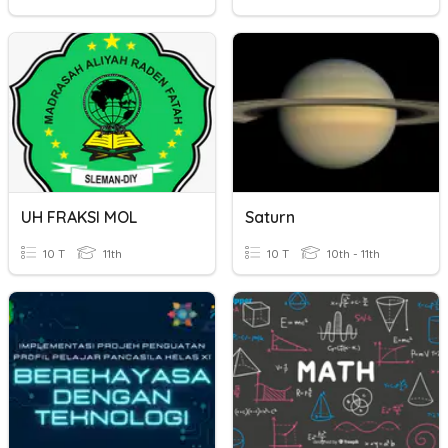
UH FRAKSI MOL
Saturn
10 T
11th
10 T
10th - 11th