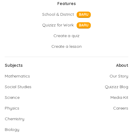
Features
School & District
BARU
Quizizz for Work
BARU
Create a quiz
Create a lesson
Subjects
About
Mathematics
Our Story
Social Studies
Quizizz Blog
Science
Media Kit
Physics
Careers
Chemistry
Biology