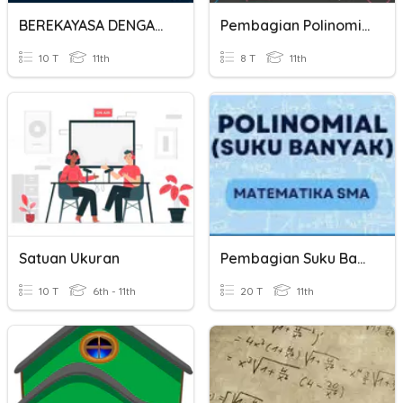
BEREKAYASA DENGAN TEKNOLOGI 1
Pembagian Polinomial
10 T
11th
8 T
11th
Satuan Ukuran
Pembagian Suku Banyak
10 T
6th - 11th
20 T
11th