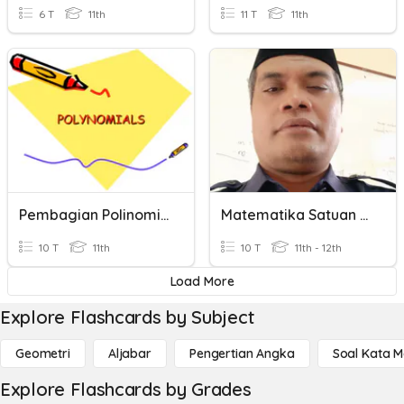
6 T
11th
11 T
11th
Pembagian Polinomial Cara Horner
Matematika Satuan Ukuran
10 T
11th
10 T
11th - 12th
Load More
Explore Flashcards by Subject
Geometri
Aljabar
Pengertian Angka
Soal Kata 
Explore Flashcards by Grades