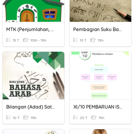
MTK (Penjumlahan, Pengurangan, Pembagian Dan Perkalian)
Pembagian Suku Banyak
15 T
10th - 11th
10 T
11th
Bilangan (Adad) Satuan
XI/10 PEMBARUAN ISLAM
10 T
11th
20 T
11th