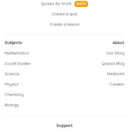
Quizizz for Work
BARU
Create a quiz
Create a lesson
Subjects
About
Mathematics
Our Story
Social Studies
Quizizz Blog
Science
Media Kit
Physics
Careers
Chemistry
Biology
Support