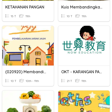
KETAHANAN PANGAN
Kuis Membandingkan Hikayat Dan Cerpen
15 T
11th
10 T
11th
(020920) Membandingkan Dan Mengurutkan Pecahan
OKT - KARANGAN PANJANG
10 T
10th - 11th
21 T
11th