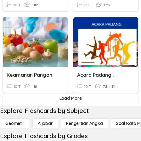
10 T
11th
20 T
11th
Keamanan Pangan
Acara Padang .
10 T
11th
10 T
7th - 11th
Load More
Explore Flashcards by Subject
Geometri
Aljabar
Pengertian Angka
Soal Kata 
Explore Flashcards by Grades