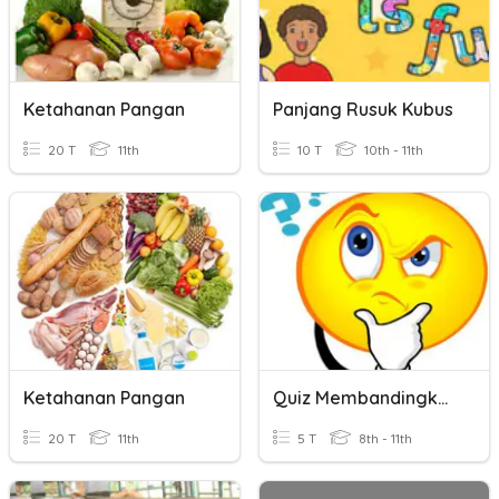
Ketahanan Pangan
Panjang Rusuk Kubus
20 T
11th
10 T
10th - 11th
Ketahanan Pangan
Quiz Membandingkan Informasi
20 T
11th
5 T
8th - 11th