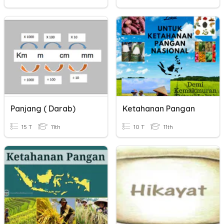
Panjang ( Darab)
Ketahanan Pangan
15 T
11th
10 T
11th