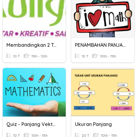
Membandingkan 2 Teks
PENAMBAHAN PANJANG
10 T
11th - 12th
10 T
10th - 11th
Quiz - Panjang Vektor
Ukuran Panjang
10 T
10th - 11th
20 T
10th - 11th