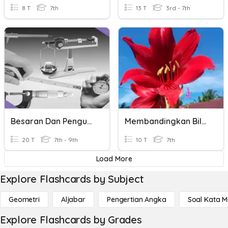
8 T
7th
13 T
3rd - 7th
Besaran Dan Pengukuran
Membandingkan Bilangan Bulat Kelas VII
20 T
7th - 9th
10 T
7th
Load More
Explore Flashcards by Subject
Geometri
Aljabar
Pengertian Angka
Soal Kata 
Explore Flashcards by Grades