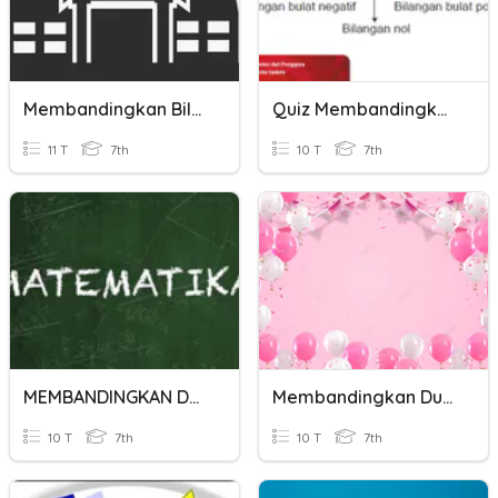
Membandingkan Bilangan Bulat
Quiz Membandingkan Bil Bulat
11 T
7th
10 T
7th
MEMBANDINGKAN DAN MENGURUTKAN BILANGAN BULAT
Membandingkan Dua Bilangan Cacah
10 T
7th
10 T
7th