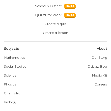
School & District
BARU
Quizizz for Work
BARU
Create a quiz
Create a lesson
Subjects
About
Mathematics
Our Story
Social Studies
Quizizz Blog
Science
Media Kit
Physics
Careers
Chemistry
Biology