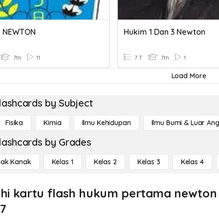
 NEWTON
Hukim 1 Dan 3 Newton
7th
11
7 T
7th
1
Load More
lashcards by Subject
Fisika
Kimia
Ilmu Kehidupan
Ilmu Bumi & Luar An
lashcards by Grades
ak Kanak
Kelas 1
Kelas 2
Kelas 3
Kelas 4
ahi kartu flash hukum pertama newton 
 7