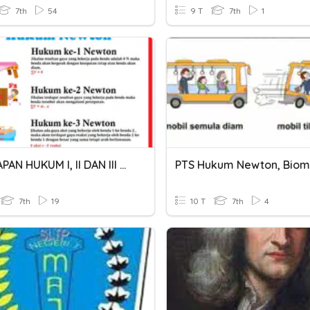
7th
54
9 T
7th
1
PENERAPAN HUKUM I, II DAN III NEWTON
7th
19
10 T
7th
4