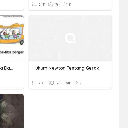
21 T
7th
3
PTS Hukum Newton, Bioma Dan Biotik
Hukum Newton Tentang Gerak
20 T
7th - 10th
7