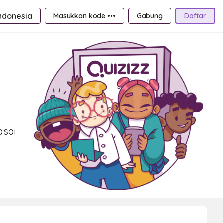
ndonesia
Masukkan kode •••
Gabung
Daftar
asai