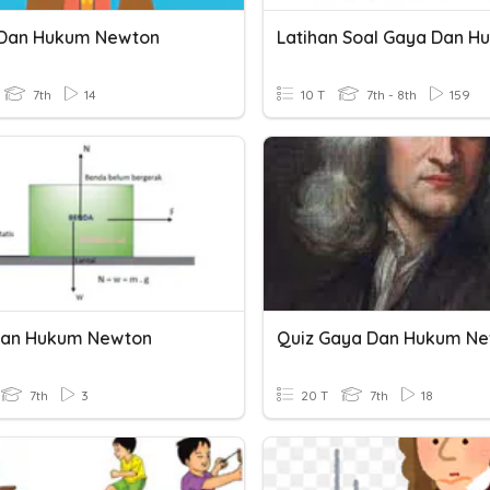
Dan Hukum Newton
7th
14
10 T
7th - 8th
159
Dan Hukum Newton
Quiz Gaya Dan Hukum N
7th
3
20 T
7th
18