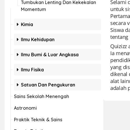
Selami 
Tumbukan Lenting Dan Kekekalan
untuk s
Momentum
Pertama
secara 
Kimia
Siswa d
tentang 
Ilmu Kehidupan
Quizizz
Ia mena
Ilmu Bumi & Luar Angkasa
pendidi
yang dis
Ilmu Fisika
dikenal
alat lai
Satuan Dan Pengukuran
adalah p
Sains Sekolah Menengah
Astronomi
Praktik Teknik & Sains