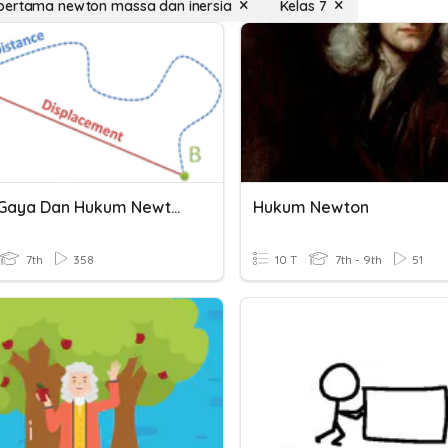
pertama newton massa dan inersia
Kelas 7
Gerak Gaya Dan Hukum Newton
Hukum Newton
7th
358
10 T
7th - 9th
51