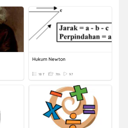
Hukum Newton
18 T
7th
97