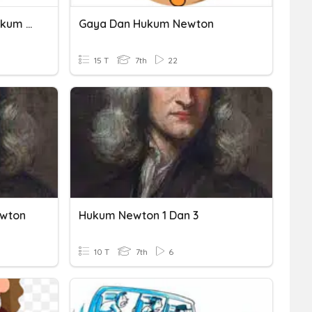
Latihan Soal Gaya Dan Hukum Newton
Gaya Dan Hukum Newton
15 T
7th
22
ewton
Hukum Newton 1 Dan 3
10 T
7th
6