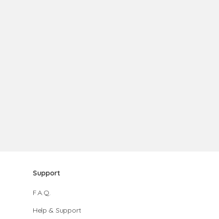
Support
F.A.Q.
Help & Support