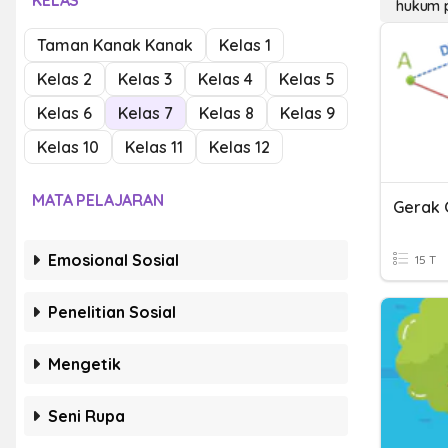
KELAS
hukum 
Taman Kanak Kanak
Kelas 1
Kelas 2
Kelas 3
Kelas 4
Kelas 5
Kelas 6
Kelas 7
Kelas 8
Kelas 9
Kelas 10
Kelas 11
Kelas 12
MATA PELAJARAN
Emosional Sosial
15 T
Penelitian Sosial
Mengetik
Seni Rupa