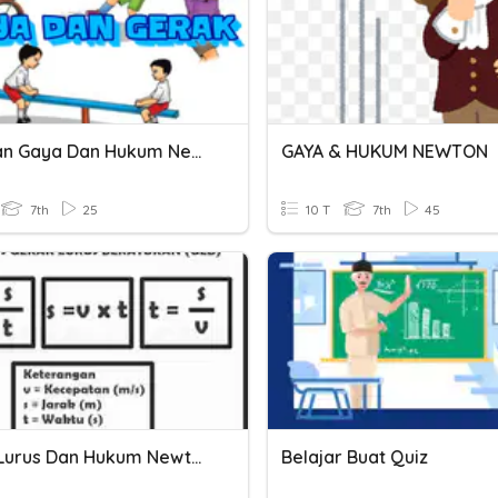
Resultan Gaya Dan Hukum Newton
GAYA & HUKUM NEWTON
7th
25
10 T
7th
45
Gerak Lurus Dan Hukum Newton
Belajar Buat Quiz