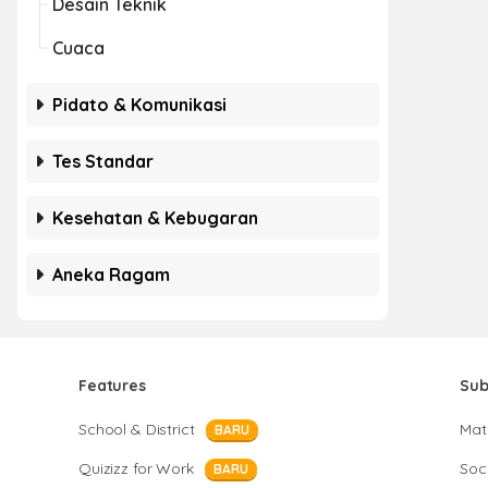
Desain Teknik
Cuaca
Pidato & Komunikasi
Tes Standar
Kesehatan & Kebugaran
Aneka Ragam
Features
Sub
School & District
Mat
BARU
Quizizz for Work
Soci
BARU