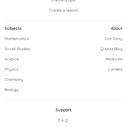
Create a quiz
Create a lesson
Subjects
About
Mathematics
Our Story
Social Studies
Quizizz Blog
Science
Media Kit
Physics
Careers
Chemistry
Biology
Support
F.A.Q.