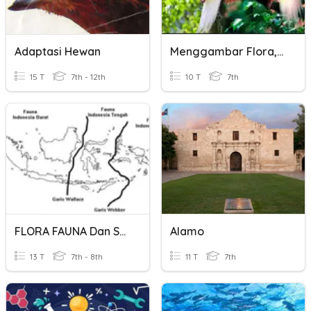
Adaptasi Hewan
Menggambar Flora, Fauna, Dan Alam Benda )
15 T
7th - 12th
10 T
7th
FLORA FAUNA Dan SUMBER DAYA ALAM INDONESIA LAINNYA
Alamo
13 T
7th - 8th
11 T
7th