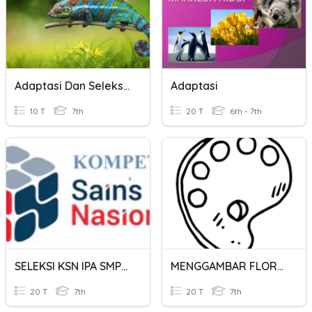
Adaptasi Dan Seleksi Alam 3
Adaptasi
10 T
7th
20 T
6th - 7th
SELEKSI KSN IPA SMPN 1 KUALA PEMBUANG
MENGGAMBAR FLORA, FAUNA, DAN ALAM BENDA
20 T
7th
20 T
7th