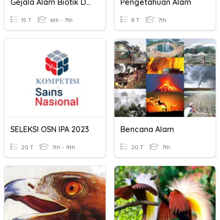
Gejala Alam Biotik Dan Abiotik
Pengetahuan Alam
15 T
6th - 7th
8 T
7th
SELEKSI OSN IPA 2023
Bencana Alam
20 T
7th - 9th
20 T
7th