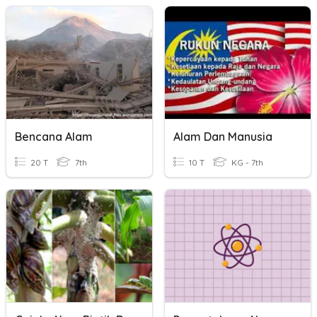
Bencana Alam
Alam Dan Manusia
20 T
7th
10 T
KG - 7th