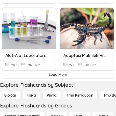
Alat-Alat Laboratorium Kimia
Adaptasi Makhluk Hidup
20 T
7th - 12th
15 T
5th - 7th
Load More
Explore Flashcards by Subject
Biologi
Fisika
Kimia
Ilmu Kehidupan
Ilmu B
Explore Flashcards by Grades