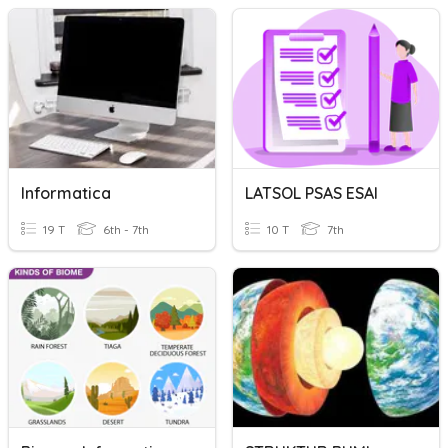
Informatica
LATSOL PSAS ESAI
19 T
6th - 7th
10 T
7th