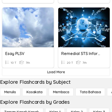
Esay PLSV
Remedial STS Informatika
10 T
7th
20 T
7th
Load More
Explore Flashcards by Subject
Menulis
Kosakata
Membaca
Tata Bahasa
Explore Flashcards by Grades