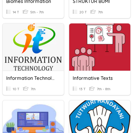
Biomes Information
STRUKTUR BUMI
14 T
5th - 7th
20 T
7th
Information Technology
Informative Texts
10 T
7th
13 T
7th - 8th