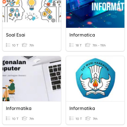
Soal Esai
Informatica
10 T
7th
18 T
7th - 11th
Informatika
Informatika
10 T
7th
10 T
7th