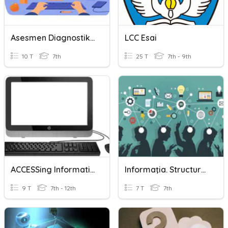
Asesmen Diagnostik Kognitif
LCC Esai
10 T
7th
25 T
7th - 9th
ACCESSing Information
Informaţia. Structura Calculatorului
9 T
7th - 12th
7 T
7th