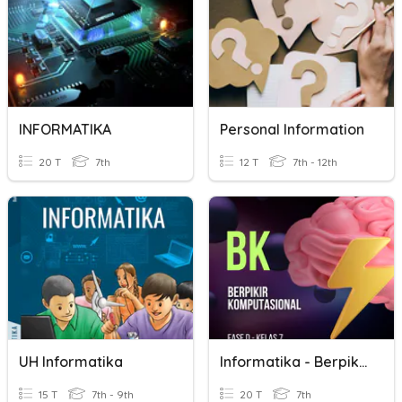
INFORMATIKA
Personal Information
20 T
7th
12 T
7th - 12th
UH Informatika
Informatika - Berpikir Komputasional
15 T
7th - 9th
20 T
7th