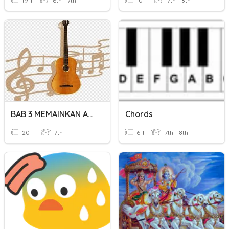
19 T
6th - 7th
10 T
7th - 8th
BAB 3 MEMAINKAN ALAT MUSIK SEDERHANA
Chords
20 T
7th
6 T
7th - 8th