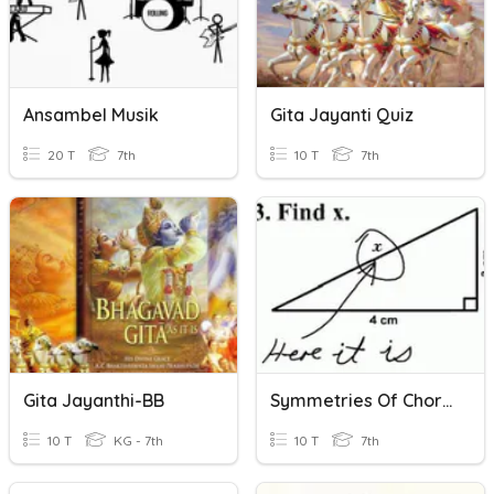
Ansambel Musik
Gita Jayanti Quiz
20 T
7th
10 T
7th
Gita Jayanthi-BB
Symmetries Of Chords
10 T
KG - 7th
10 T
7th