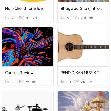
Non-Chord Tone Identification
Bhagwad Gita ( Introduction )
10 T
7th - Uni
10 T
3rd - 7th
Chords Review
PENDIDIKAN MUZIK TINGKATAN 1 : PENGENALAN GITAR
12 T
7th - 8th
14 T
7th - 11th