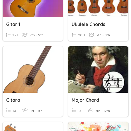
Gitar 1
Ukulele Chords
15 T
7th - 9th
20 T
7th - 8th
Gitara
Major Chord
10 T
1st - 7th
13 T
7th - 12th