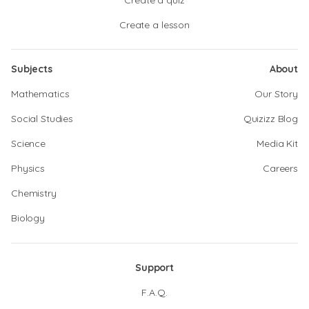
Create a quiz
Create a lesson
Subjects
About
Mathematics
Our Story
Social Studies
Quizizz Blog
Science
Media Kit
Physics
Careers
Chemistry
Biology
Support
F.A.Q.