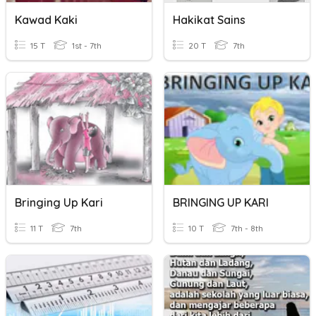
Kawad Kaki
Hakikat Sains
15 T
1st - 7th
20 T
7th
Bringing Up Kari
BRINGING UP KARI
11 T
7th
10 T
7th - 8th