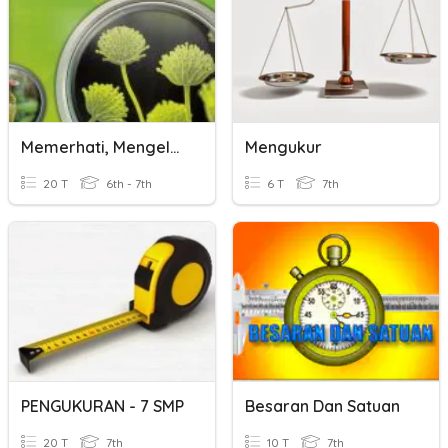
Memerhati, Mengelas, Mengukur Dan Membuat Inferens
Mengukur
20 T
6th - 7th
6 T
7th
PENGUKURAN - 7 SMP
Besaran Dan Satuan
20 T
7th
10 T
7th