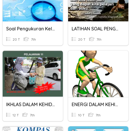
Soal Pengukuran Kelas 7
LATIHAN SOAL PENGAMATAN DALAM IPA
20 T
7th
20 T
7th
IKHLAS DALAM KEHIDUPAN
ENERGI DALAM KEHIDUPAN
12 T
7th
10 T
7th