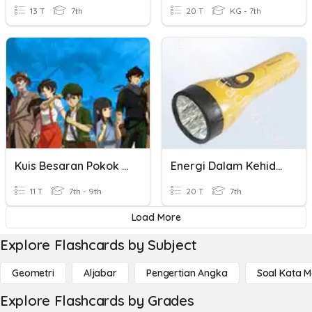
13 T
7th
20 T
KG - 7th
Kuis Besaran Pokok Dan Pengukurannya
Energi Dalam Kehidupan
11 T
7th - 9th
20 T
7th
Load More
Explore Flashcards by Subject
Geometri
Aljabar
Pengertian Angka
Soal Kata 
Explore Flashcards by Grades