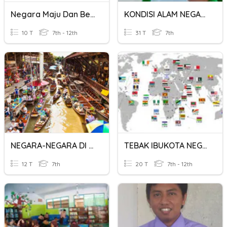
Negara Maju Dan Berkembang
KONDISI ALAM NEGARA-NEGARA DI DUNIA
10 T
7th - 12th
31 T
7th
NEGARA-NEGARA DI ASIA TENGGARA
TEBAK IBUKOTA NEGARA
12 T
7th
20 T
7th - 12th