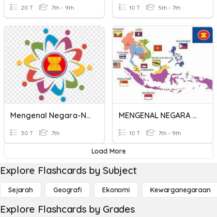
20 T
7th - 9th
10 T
5th - 7th
Mengenal Negara-Negara ASEAN
MENGENAL NEGARA ASEAN
30 T
7th
10 T
7th - 9th
Load More
Explore Flashcards by Subject
Sejarah
Geografi
Ekonomi
Kewarganegaraan
Explore Flashcards by Grades