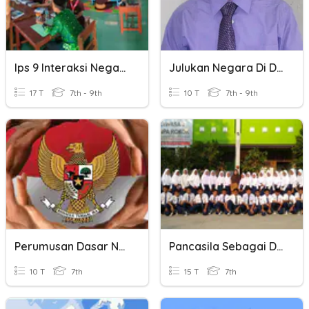
Ips 9 Interaksi Negara 1
Julukan Negara Di Dunia
17 T
7th - 9th
10 T
7th - 9th
Perumusan Dasar Negara
Pancasila Sebagai Dasar Negara
10 T
7th
15 T
7th