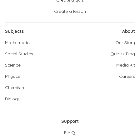
Create a quiz
Create a lesson
Subjects
About
Mathematics
Our Story
Social Studies
Quizizz Blog
Science
Media Kit
Physics
Careers
Chemistry
Biology
Support
F.A.Q.