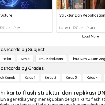
ructure
7th
19
20 T
7th
235
Load More
lashcards by Subject
Fisika
Kimia
Ilmu Kehidupan
Ilmu Bumi & Luar An
lashcards by Grades
ak Kanak
Kelas 1
Kelas 2
Kelas 3
Kelas 4
ahi kartu flash struktur dan replikasi D
unia genetika yang menakjubkan dengan kartu flash str
mbelajaran interaktif ini dirancang untuk menyederh