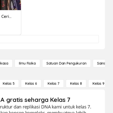
Struktur Dan Kebahasaan Cerita Fantasi
gkasa
Ilmu Fisika
Satuan Dan Pengukuran
Sains Se
Kelas 5
Kelas 6
Kelas 7
Kelas 8
Kelas 9
NA gratis seharga Kelas 7
uktur dan replikasi DNA kami untuk kelas 7.
anakan konsep kompleks, membuatnya lebih