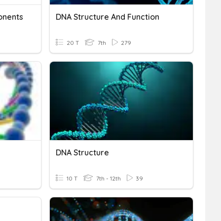
onents
DNA Structure And Function
20 T
7th
279
DNA Structure
10 T
7th - 12th
39