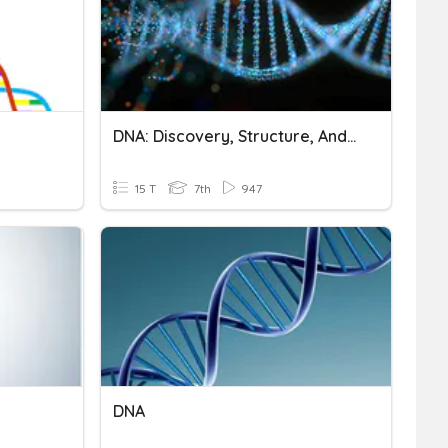
DNA: Discovery, Structure, And Function
15 T
7th
947
DNA