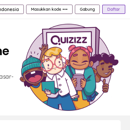
ndonesia
Masukkan kode •••
Gabung
Daftar
ne
dasar-