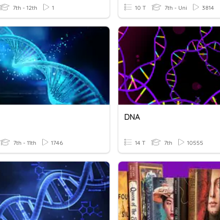
7th - 12th
1
10 T
7th - Uni
3814
DNA
7th - 11th
1746
14 T
7th
10555