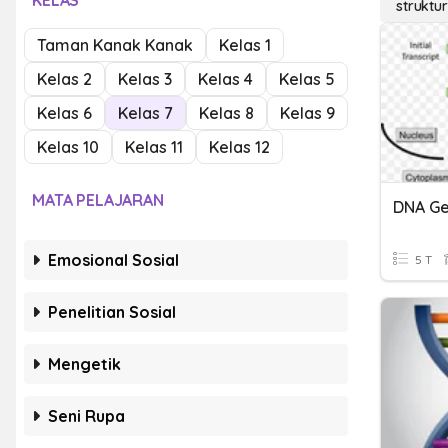
KELAS
struktu
Taman Kanak Kanak
Kelas 1
Kelas 2
Kelas 3
Kelas 4
Kelas 5
Kelas 6
Kelas 7
Kelas 8
Kelas 9
Kelas 10
Kelas 11
Kelas 12
MATA PELAJARAN
DNA Ge
Emosional Sosial
5 T
Penelitian Sosial
Mengetik
Seni Rupa