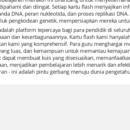
pahami dan diingat. Setiap kartu flash menyajikan inf
anda DNA, peran nukleotida, dan proses replikasi DNA.
luk pengkodean genetik, mempersiapkan mereka untuk st
adalah platform tepercaya bagi para pendidik di selur
aan dan keserbagunaannya. Kartu flash kami hanyala
kan kami yang komprehensif. Para guru menghargai m
 yang luas, dan kemampuan untuk memantau kemajuan s
 dapat membuat kuis yang disesuaikan, memanfaatkan f
an, menjadikan pembelajaran lebih menarik dan efektif
ran - ini adalah pintu gerbang menuju dunia pengetah