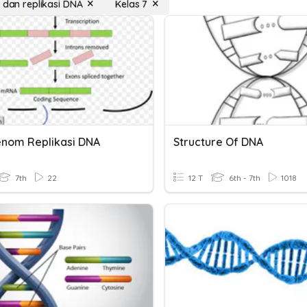
r dan replikasi DNA
Kelas 7
nom Replikasi DNA
Structure Of DNA
7th
22
12 T
6th - 7th
1018