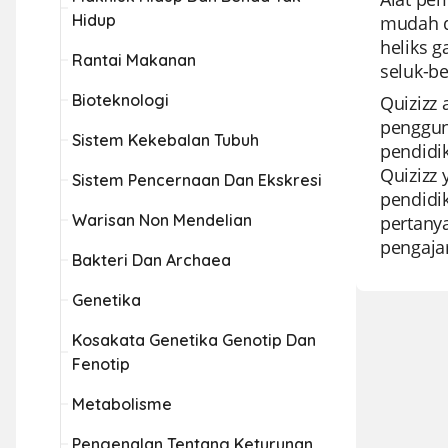
Hidup
mudah di
heliks g
Rantai Makanan
seluk-be
Bioteknologi
Quizizz 
penggun
Sistem Kekebalan Tubuh
pendidi
Quizizz
Sistem Pencernaan Dan Ekskresi
pendidik
Warisan Non Mendelian
pertanya
pengaja
Bakteri Dan Archaea
Genetika
Kosakata Genetika Genotip Dan
Fenotip
Metabolisme
Pengenalan Tentang Keturunan