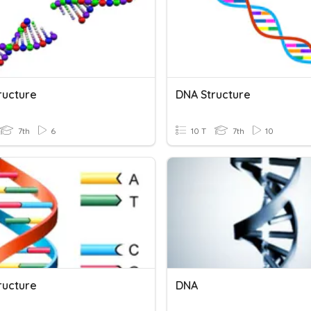
ructure
DNA Structure
7th
6
10 T
7th
10
ructure
DNA