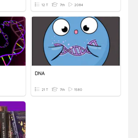
12 T
7th
2084
DNA
21 T
7th
1580