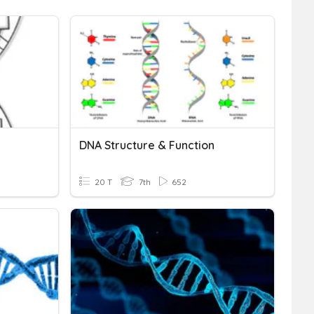
DNA Structure & Function
20 T
7th
652