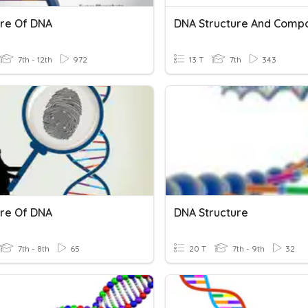
ure Of DNA
DNA Structure And Comp
7th - 12th
972
13 T
7th
343
ure Of DNA
DNA Structure
7th - 8th
65
20 T
7th - 9th
32