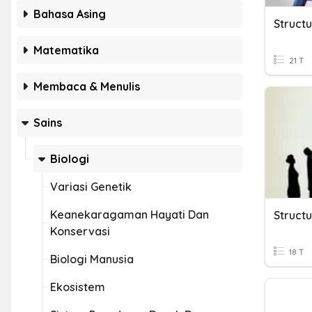
Bahasa Asing
Struct
Matematika
21 T
Membaca & Menulis
Sains
Biologi
Variasi Genetik
Keanekaragaman Hayati Dan
Struct
Konservasi
18 T
Biologi Manusia
Ekosistem