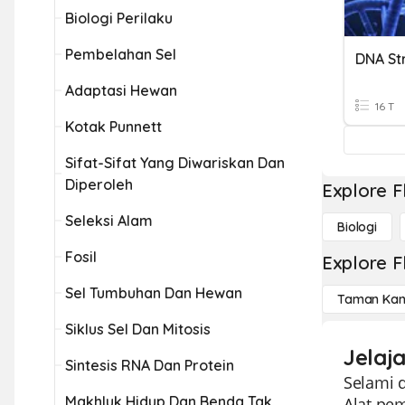
Biologi Perilaku
Pembelahan Sel
DNA St
Adaptasi Hewan
16 T
Kotak Punnett
Sifat-Sifat Yang Diwariskan Dan
Diperoleh
Explore F
Seleksi Alam
Biologi
Fosil
Explore F
Sel Tumbuhan Dan Hewan
Taman Kan
Siklus Sel Dan Mitosis
Jelaj
Sintesis RNA Dan Protein
Selami d
Makhluk Hidup Dan Benda Tak
Alat pe