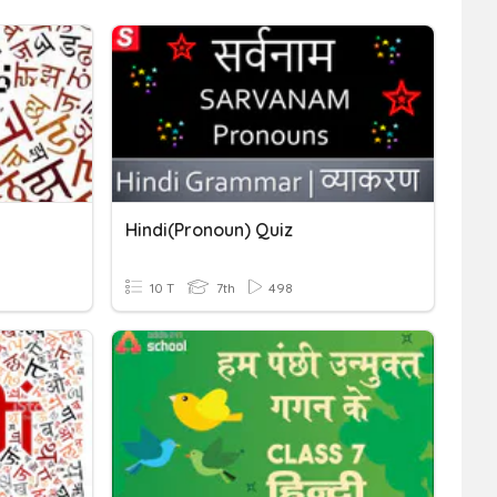
Hindi(pronoun) Quiz
10 T
7th
498