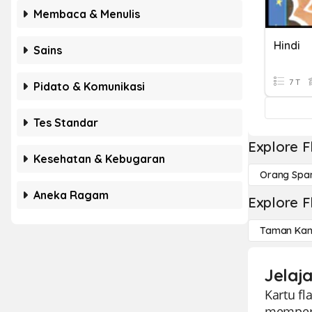
Membaca & Menulis
Hindi
Sains
7 T
Pidato & Komunikasi
Tes Standar
Explore F
Kesehatan & Kebugaran
Orang Spa
Aneka Ragam
Explore F
Taman Kan
Jelaja
Kartu fl
memperk