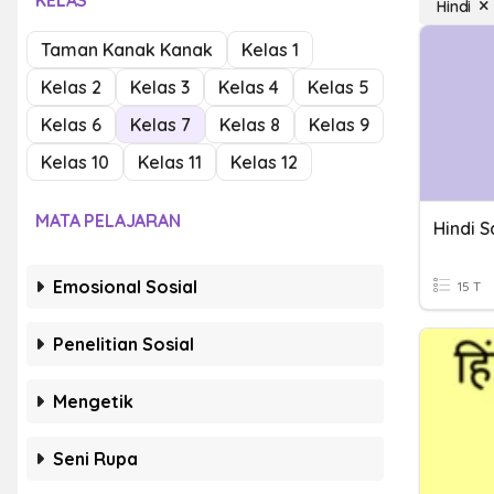
KELAS
Hindi
Taman Kanak Kanak
Kelas 1
Kelas 2
Kelas 3
Kelas 4
Kelas 5
Kelas 6
Kelas 7
Kelas 8
Kelas 9
Kelas 10
Kelas 11
Kelas 12
MATA PELAJARAN
Hindi 
Emosional Sosial
15 T
Penelitian Sosial
Mengetik
Seni Rupa