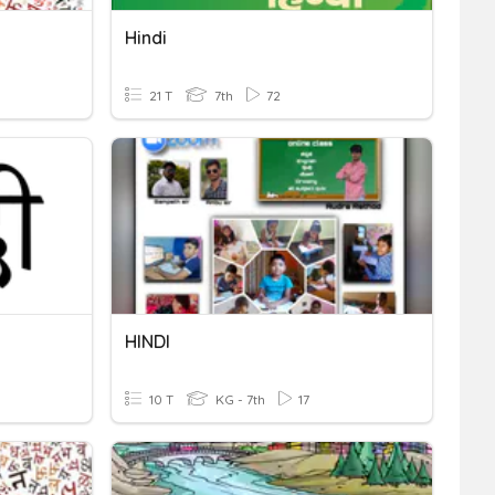
Hindi
21 T
7th
72
HINDI
10 T
KG - 7th
17