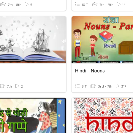
7th - 8th
5
10 T
7th - 9th
14
Hindi - Nouns
7th
2
8 T
3rd - 7th
317