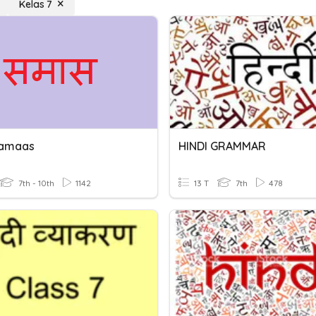
Kelas 7
Samaas
HINDI GRAMMAR
7th - 10th
1142
13 T
7th
478