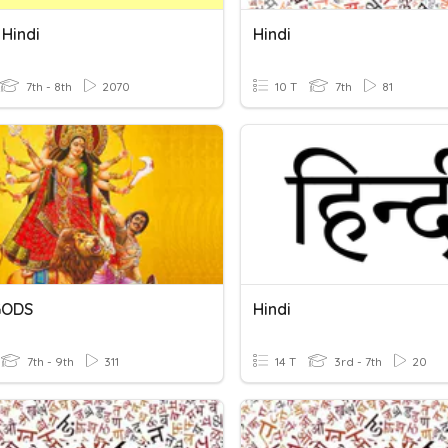
 Hindi
Hindi
7th - 8th
2070
10 T
7th
81
GODS
Hindi
7th - 9th
311
14 T
3rd - 7th
20