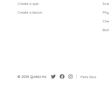
Create a quiz
Sci
Create a lesson
Phy
Che
Bio
© 2026 Quizizz Inc.
Peta Situs