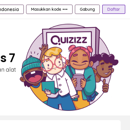
ndonesia
Masukkan kode •••
Gabung
Daftar
s 7
an alat