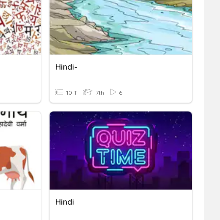
Hindi-
10 T
7th
6
Hindi