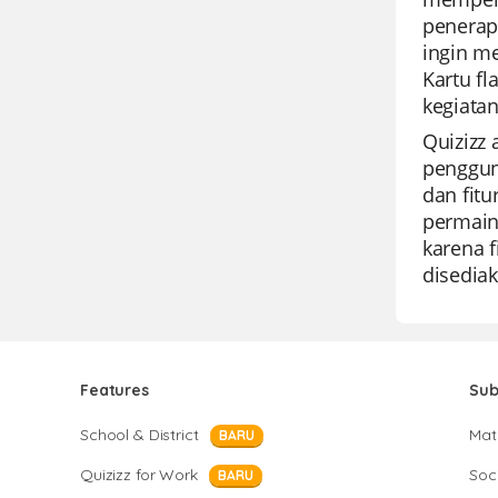
penerapa
ingin m
Kartu fl
kegiata
Quizizz
penggun
dan fitu
permain
karena f
disediak
Features
Sub
School & District
Mat
BARU
Quizizz for Work
Soci
BARU