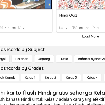
Hindi Quiz
4th - 7th
0
10 T
6th - 7th
14
Load More
lashcards by Subject
nyol
Perancis
Jepang
Rusia
Bahasa Isyarat 
lashcards by Grades
ak Kanak
Kelas 1
Kelas 2
Kelas 3
Kelas 4
hi kartu flash Hindi gratis seharga Kela
ash bahasa Hindi untuk Kelas 7 adalah cara yang efekt
uat keterampilan bahasa Hindi. Kartu flash ini dir