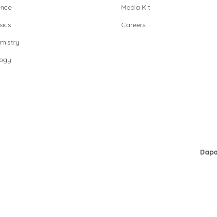
ence
Media Kit
sics
Careers
mistry
logy
Dapa