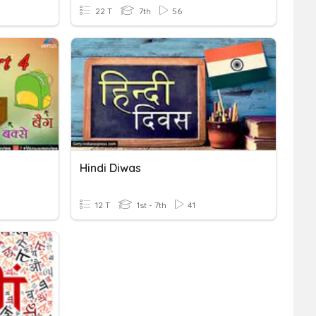
22 T
7th
56
Hindi Diwas
12 T
1st - 7th
41