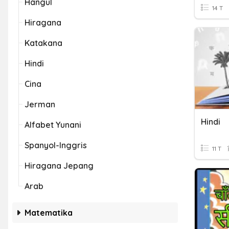
Hangul
14 T
Hiragana
Katakana
Hindi
Cina
Jerman
Hindi
Alfabet Yunani
Spanyol-Inggris
11 T
Hiragana Jepang
Arab
Matematika