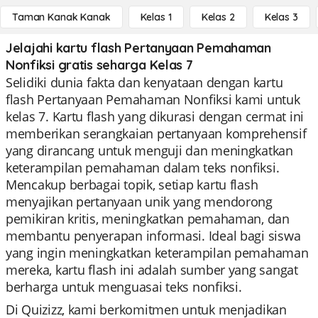
Taman Kanak Kanak
Kelas 1
Kelas 2
Kelas 3
Jelajahi kartu flash Pertanyaan Pemahaman
Nonfiksi gratis seharga Kelas 7
Selidiki dunia fakta dan kenyataan dengan kartu
flash Pertanyaan Pemahaman Nonfiksi kami untuk
kelas 7. Kartu flash yang dikurasi dengan cermat ini
memberikan serangkaian pertanyaan komprehensif
yang dirancang untuk menguji dan meningkatkan
keterampilan pemahaman dalam teks nonfiksi.
Mencakup berbagai topik, setiap kartu flash
menyajikan pertanyaan unik yang mendorong
pemikiran kritis, meningkatkan pemahaman, dan
membantu penyerapan informasi. Ideal bagi siswa
yang ingin meningkatkan keterampilan pemahaman
mereka, kartu flash ini adalah sumber yang sangat
berharga untuk menguasai teks nonfiksi.
Di Quizizz, kami berkomitmen untuk menjadikan