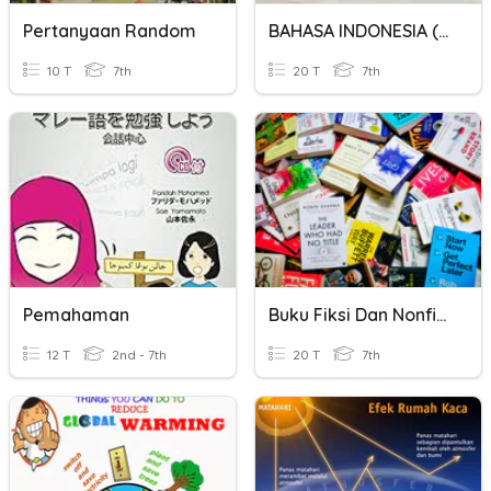
Pertanyaan Random
BAHASA INDONESIA (FIKSI DAN NONFIKSI)
10 T
7th
20 T
7th
Pemahaman
Buku Fiksi Dan Nonfiksi
12 T
2nd - 7th
20 T
7th