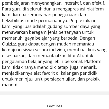
pembelajaran menyenangkan, interaktif, dan efektif.
Para guru di seluruh dunia mengapresiasi platform
kami karena kemudahan penggunaan dan
fleksibilitas mode permainannya. Perpustakaan
kami yang luas adalah gudang sumber daya yang
menawarkan beragam jenis pertanyaan untuk
memenuhi gaya belajar yang berbeda. Dengan
Quizizz, guru dapat dengan mudah memantau
kemajuan siswa secara individu, membuat kuis yang
disesuaikan, dan memanfaatkan fitur AI untuk
pengalaman belajar yang lebih personal. Platform
kami tidak hanya mendidik, tetapi juga menarik,
menjadikannya alat favorit di kalangan pendidik
untuk meninjau unit, persiapan ujian, dan praktik
mandiri.
Features