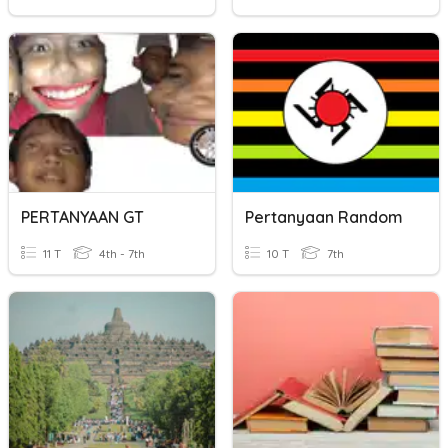
PERTANYAAN GT
Pertanyaan Random
11 T
4th - 7th
10 T
7th