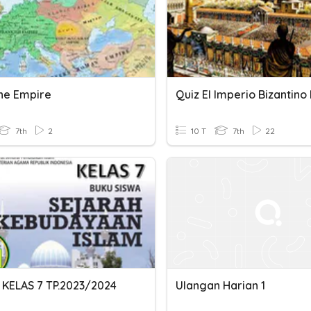
ine Empire
7th
2
10 T
7th
22
I KELAS 7 TP.2023/2024
Ulangan Harian 1