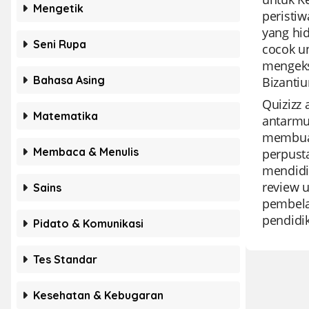
Mengetik
peristi
yang hid
Seni Rupa
cocok u
mengeks
Bahasa Asing
Bizanti
Quizizz 
Matematika
antarmu
membuat
Membaca & Menulis
perpusta
mendidik
review u
Sains
pembelaj
pendidik
Pidato & Komunikasi
Tes Standar
Kesehatan & Kebugaran