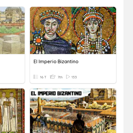
El Imperio Bizantino
16 T
7th
133