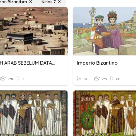
ran Bizantium
Kelas 7
JAZIRAH ARAB SEBELUM DATANGNYA ISLAM
Imperio Bizantino
7th
31
10 T
7th
60