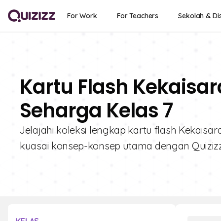
For Work
For Teachers
Sekolah & Dis
Kartu Flash Kekaisar
Seharga Kelas 7
Jelajahi koleksi lengkap kartu flash Kekais
kuasai konsep-konsep utama dengan Quizizz