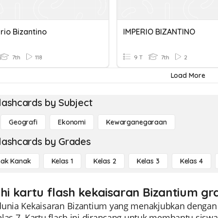
rio Bizantino
IMPERIO BIZANTINO
7th
118
9 T
7th
2
Load More
lashcards by Subject
Geografi
Ekonomi
Kewarganegaraan
lashcards by Grades
ak Kanak
Kelas 1
Kelas 2
Kelas 3
Kelas 4
ahi kartu flash kekaisaran Bizantium gr
dunia Kekaisaran Bizantium yang menakjubkan dengan 
elas 7. Kartu flash ini dirancang untuk membantu sis