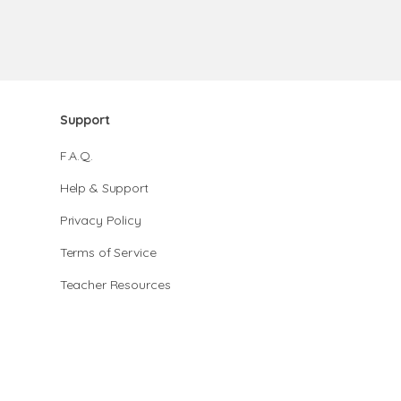
Support
F.A.Q.
Help & Support
Privacy Policy
Terms of Service
Teacher Resources