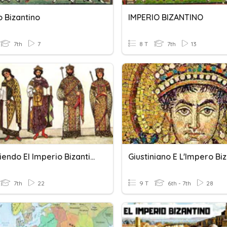
o Bizantino
IMPERIO BIZANTINO
7th
7
8 T
7th
13
Recorriendo El Imperio Bizantino
Giustiniano E L'Impero Bi
7th
22
9 T
6th - 7th
28