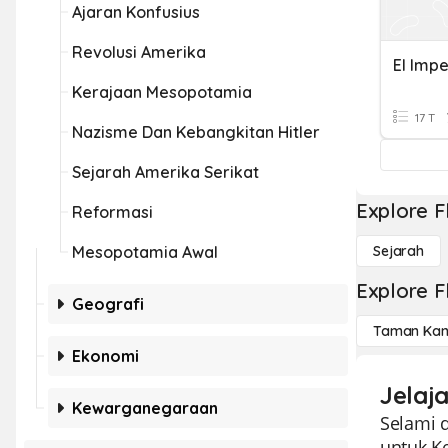
Ajaran Konfusius
Revolusi Amerika
El Impe
Kerajaan Mesopotamia
17 T
Nazisme Dan Kebangkitan Hitler
Sejarah Amerika Serikat
Explore F
Reformasi
Mesopotamia Awal
Sejarah
Explore F
Geografi
Taman Kan
Ekonomi
Jelaj
Kewarganegaraan
Selami 
untuk K