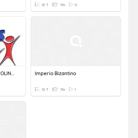
10 T
7th
0
IMPERIO BIZANTINO Y CAROLINGIO
Imperio Bizantino
10 T
7th
1