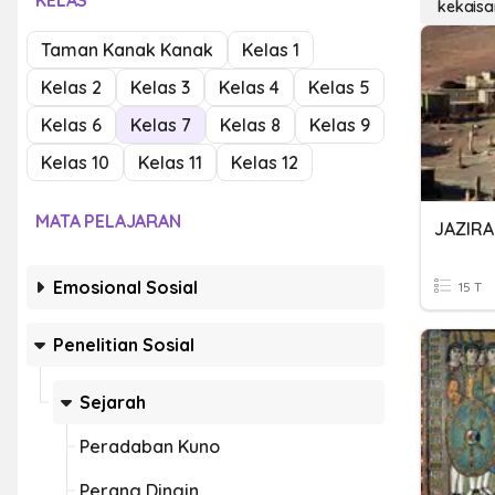
KELAS
kekaisa
Taman Kanak Kanak
Kelas 1
Kelas 2
Kelas 3
Kelas 4
Kelas 5
Kelas 6
Kelas 7
Kelas 8
Kelas 9
Kelas 10
Kelas 11
Kelas 12
MATA PELAJARAN
Emosional Sosial
15 T
Penelitian Sosial
Sejarah
Peradaban Kuno
Perang Dingin