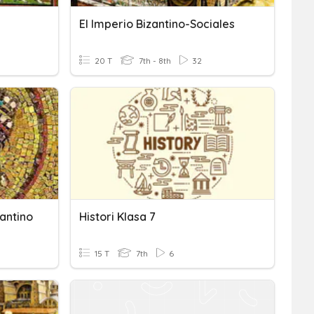
El Imperio Bizantino-Sociales
20 T
7th - 8th
32
zantino
Histori Klasa 7
15 T
7th
6