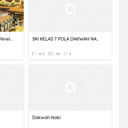
Quiz El Imperio Bizantino Nivel Medio
SKI KELAS 7 POLA DAKWAH NABI MTSN 3 SUMBAWA
10 T
7th
3
Dakwah Nabi