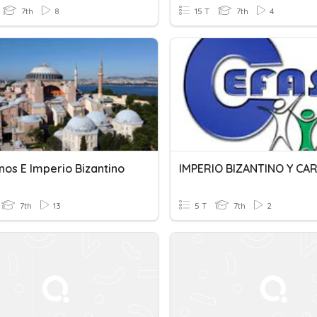
7th
8
15 T
7th
4
os E Imperio Bizantino
7th
13
5 T
7th
2