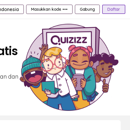
ndonesia
Masukkan kode •••
Gabung
Daftar
atis
ran dan