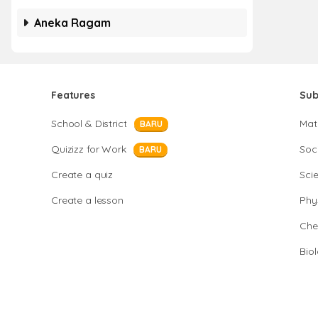
Aneka Ragam
Features
Sub
School & District
Mat
BARU
Quizizz for Work
Soci
BARU
Create a quiz
Sci
Create a lesson
Phy
Che
Bio