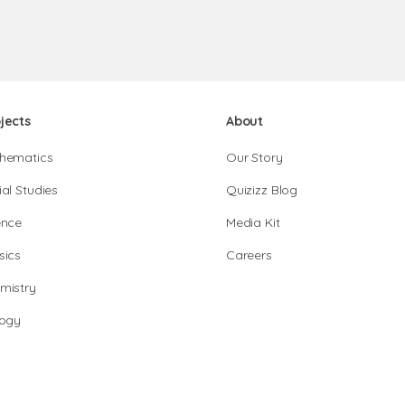
jects
About
hematics
Our Story
al Studies
Quizizz Blog
ence
Media Kit
sics
Careers
mistry
logy