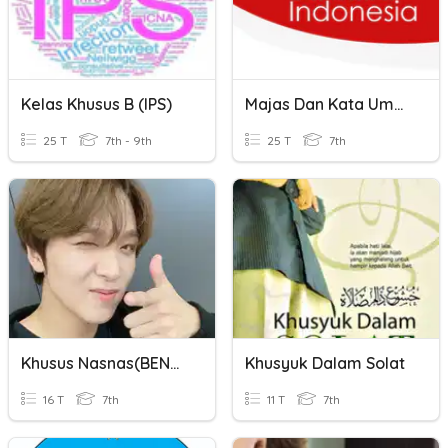
Kelas Khusus B (IPS)
Majas Dan Kata Umum-Khusus
25 T
7th - 9th
25 T
7th
Khusus Nasnas(BENER SEMUA DAPET ESKRIM PANOPAL1
Khusyuk Dalam Solat
16 T
7th
11 T
7th