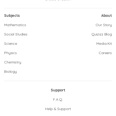
Subjects
About
Mathematics
Our Story
Social Studies
Quizizz Blog
Science
Media Kit
Physics
Careers
Chemistry
Biology
Support
F.A.Q.
Help & Support