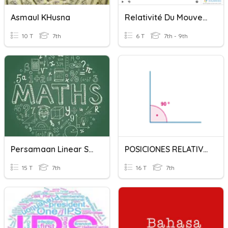
Asmaul KHusna
Relativité Du Mouvement
10 T
7th
6 T
7th - 9th
Persamaan Linear Satu Variabel (Khusus)
POSICIONES RELATIVAS DE ÁNGULOS
15 T
7th
16 T
7th