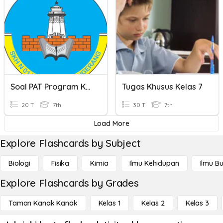
Soal PAT Program Khusus Kls 1 Tunagrahita
Tugas Khusus Kelas 7
20 T
7th
30 T
7th
Load More
Explore Flashcards by Subject
Biologi
Fisika
Kimia
Ilmu Kehidupan
Ilmu B
Explore Flashcards by Grades
Taman Kanak Kanak
Kelas 1
Kelas 2
Kelas 3