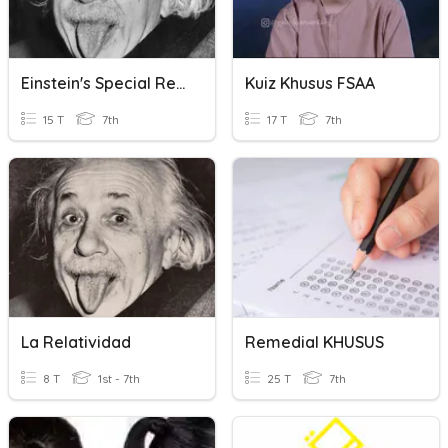
Einstein's Special Relativity
Kuiz Khusus FSAA
15 T
7th
17 T
7th
La Relatividad
Remedial KHUSUS
8 T
1st - 7th
25 T
7th