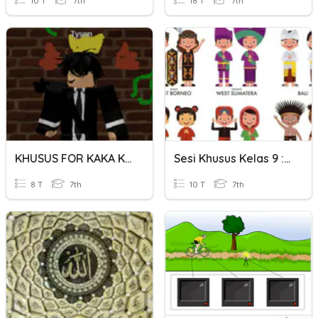
10 T
7th
18 T
7th
KHUSUS FOR KAKA KING
Sesi Khusus Kelas 9 : Keberagaman Suku
8 T
7th
10 T
7th