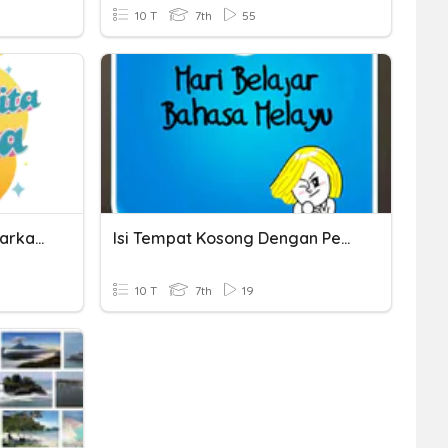
10 T
7th
55
Istilah Yang Tepat Berdasarkan Maknanya
Isi Tempat Kosong Dengan Perkataan Yang Sesuai
10 T
7th
19