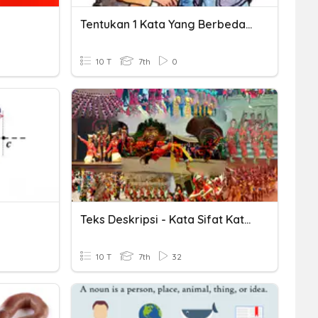
Tentukan 1 Kata Yang Berbeda Dari Kata - Kata Yang Telah Disedia
10 T
7th
0
Teks Deskripsi - Kata Sifat Kata Benda - Kalimat Identifikas
10 T
7th
32