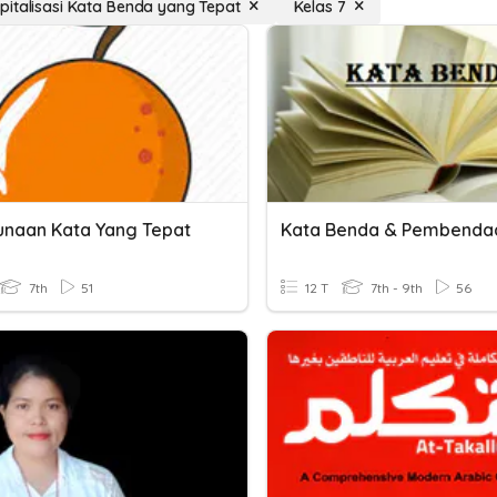
italisasi Kata Benda yang Tepat
Kelas 7
naan Kata Yang Tepat
Kata Benda & Pembenda
7th
51
12 T
7th - 9th
56