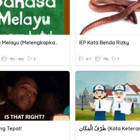
Bahasa Melayu (Melengkapkan Ayat Dengan Jawapan Yang Tepat)
IEP Kata Benda Rizky
7th - 9th
3
6 T
7th
1
ng Tepat!