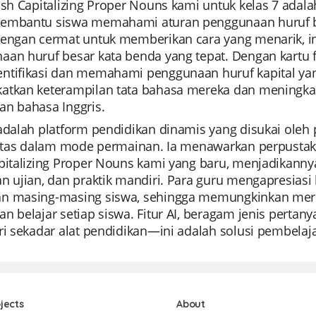
ash Capitalizing Proper Nouns kami untuk kelas 7 adala
embantu siswa memahami aturan penggunaan huruf besa
dengan cermat untuk memberikan cara yang menarik, int
aan huruf besar kata benda yang tepat. Dengan kartu 
ntifikasi dan memahami penggunaan huruf kapital yan
atkan keterampilan tata bahasa mereka dan meningkat
an bahasa Inggris.
 adalah platform pendidikan dinamis yang disukai ol
ilitas dalam mode permainan. Ia menawarkan perpustak
pitalizing Proper Nouns kami yang baru, menjadikannya
an ujian, dan praktik mandiri. Para guru mengapresi
n masing-masing siswa, sehingga memungkinkan mere
n belajar setiap siswa. Fitur AI, beragam jenis pertan
ri sekadar alat pendidikan—ini adalah solusi pembela
jects
About