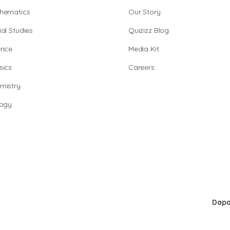
hematics
Our Story
al Studies
Quizizz Blog
ence
Media Kit
sics
Careers
mistry
logy
Dapa