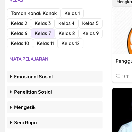
KELAS
Mengkap
Taman Kanak Kanak
Kelas 1
Kelas 2
Kelas 3
Kelas 4
Kelas 5
Kelas 6
Kelas 7
Kelas 8
Kelas 9
Kelas 10
Kelas 11
Kelas 12
MATA PELAJARAN
Penggu
Emosional Sosial
18 T
Penelitian Sosial
Mengetik
Seni Rupa