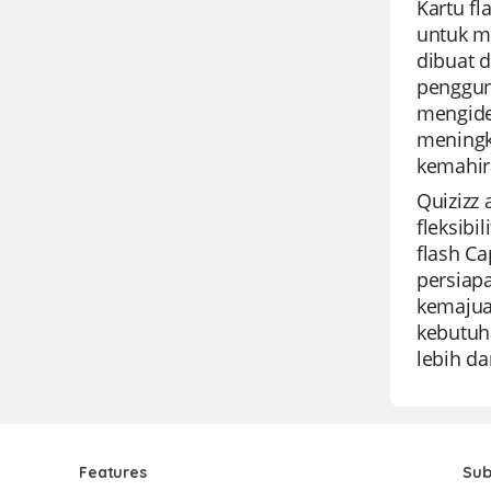
Kartu fl
untuk m
dibuat 
penggun
mengide
meningk
kemahir
Quizizz
fleksib
flash Ca
persiap
kemajua
kebutuha
lebih da
Features
Sub