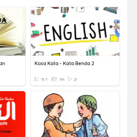
an
Kosa Kata - Kata Benda 2
15 T
7th
21