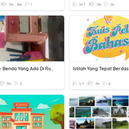
7th - 9th
1
10 T
7th
26
Benda - Benda Yang Ada Di Ruang Tamu
7th
3
5 T
7th
4