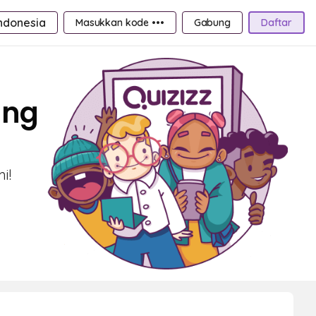
ndonesia
Masukkan kode •••
Gabung
Daftar
ang
i!