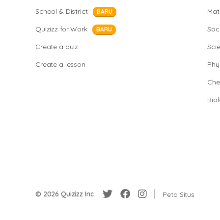
School & District
Mat
BARU
Quizizz for Work
Soci
BARU
Create a quiz
Sci
Create a lesson
Phy
Che
Bio
© 2026 Quizizz Inc.
Peta Situs