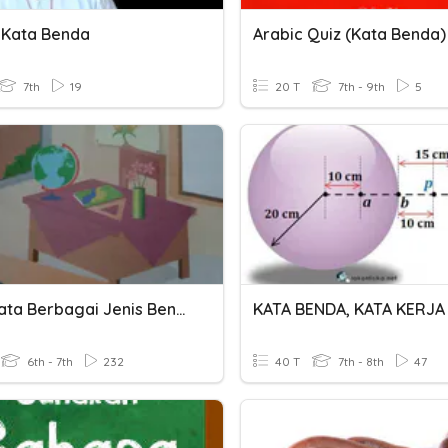
 Kata Benda
Arabic Quiz (Kata Benda)
7th
19
20 T
7th - 9th
5
Kosa Kata Berbagai Jenis Benda
KATA BENDA, KATA KERJA
6th - 7th
232
40 T
7th - 8th
47