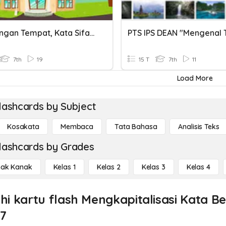
Keterangan Tempat, Kata Sifat, Alat-Alat Di Sekolah
7th
19
15 T
7th
11
Load More
lashcards by Subject
Kosakata
Membaca
Tata Bahasa
Analisis Teks
lashcards by Grades
ak Kanak
Kelas 1
Kelas 2
Kelas 3
Kelas 4
ahi kartu flash Mengkapitalisasi Kata 
 7