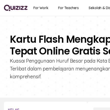
For Work
For Teachers
Sekolah & Dis
Kartu Flash Mengkap
Tepat Online Gratis 
Kuasai Penggunaan Huruf Besar pada Kata B
Terlibat dalam pembelajaran menyenangkan d
komprehensif.