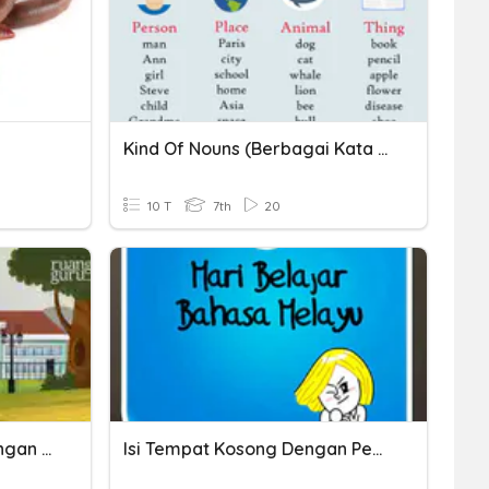
Kind Of Nouns (Berbagai Kata Benda)
10 T
7th
20
ظَرْفُ الْمَكَان (Kata Keterangan Tempat)
Isi Tempat Kosong Dengan Perkataan Yang Sesuai