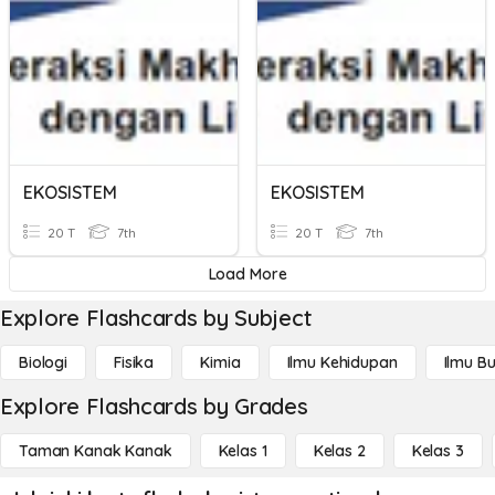
EKOSISTEM
EKOSISTEM
20 T
7th
20 T
7th
Load More
Explore Flashcards by Subject
Biologi
Fisika
Kimia
Ilmu Kehidupan
Ilmu B
Explore Flashcards by Grades
Taman Kanak Kanak
Kelas 1
Kelas 2
Kelas 3