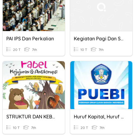
PAI IPS Dan Perkalian
Kegiatan Pagi Dan Siang Hari
20 T
7th
10 T
7th
STRUKTUR DAN KEBAHASAAN TEKS FABEL
Huruf Kapital, Huruf Miring, Dan Tanda Baca
10 T
7th
20 T
7th