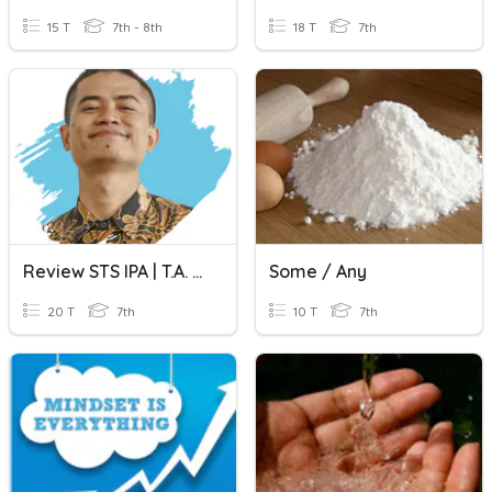
15 T
7th - 8th
18 T
7th
Review STS IPA | T.A. 2022/23
Some / Any
20 T
7th
10 T
7th