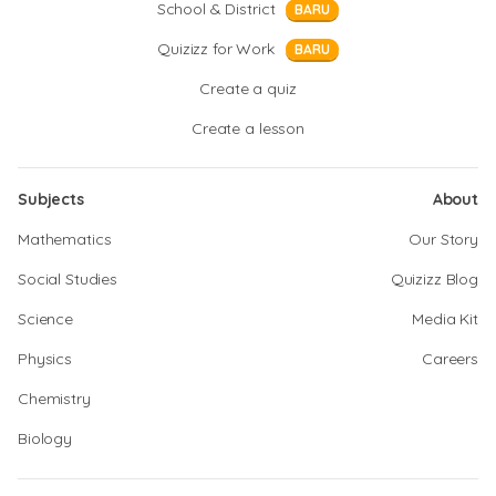
School & District
BARU
Quizizz for Work
BARU
Create a quiz
Create a lesson
Subjects
About
Mathematics
Our Story
Social Studies
Quizizz Blog
Science
Media Kit
Physics
Careers
Chemistry
Biology