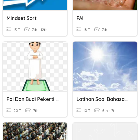
Mindset Sort
PAI
15 T
7th - 12th
18 T
7th
Pai Dan Budi Pekerti Kelas III Materi Ayo Belajar Surah AKau
Latihan Soal Bahasa Indonesia Tema 3 Subtema 1 Dan 2
20 T
7th
10 T
6th - 7th