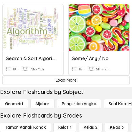
Search & Sort Algorithms
Some/ Any / No
18 T
7th - 11th
16 T
5th - 7th
Load More
Explore Flashcards by Subject
Geometri
Aljabar
Pengertian Angka
Soal Kata 
Explore Flashcards by Grades
Taman Kanak Kanak
Kelas 1
Kelas 2
Kelas 3