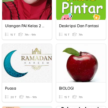
Ulangan PAI Kelas 2 Bab 7 Dan 8
Deskripsi Dan Fantasi
15 T
7th - 9th
15 T
7th
Puasa
BIOLOGI
20 T
7th - 9th
15 T
7th