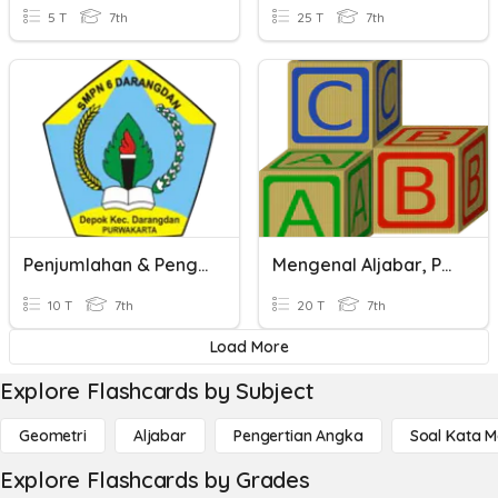
5 T
7th
25 T
7th
Penjumlahan & Pengurangan
Mengenal Aljabar, Penjumlahan Dan Pengurangan Aljabar
10 T
7th
20 T
7th
Load More
Explore Flashcards by Subject
Geometri
Aljabar
Pengertian Angka
Soal Kata 
Explore Flashcards by Grades