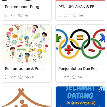
Penjumlahan-Pengurangan Bilangan Bulat
PENJUMLAHAN & PENGURANGAN ALJABAR
10 T
7th
20 T
7th
Pertambahan & Pengurangan
Penjumlahan Dan Pengurangan Bentuk Aljabar
10 T
6th - 7th
15 T
7th