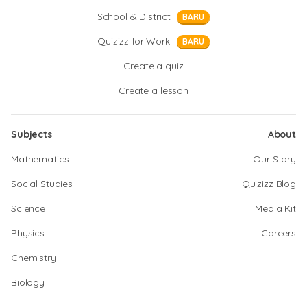
School & District
BARU
Quizizz for Work
BARU
Create a quiz
Create a lesson
Subjects
About
Mathematics
Our Story
Social Studies
Quizizz Blog
Science
Media Kit
Physics
Careers
Chemistry
Biology