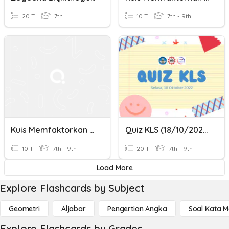
20 T
7th
10 T
7th - 9th
Kuis Memfaktorkan Bentuk X^2 +bx -c Dan X^2 - Bx - C
Quiz KLS (18/10/2022)
10 T
7th - 9th
20 T
7th - 9th
Load More
Explore Flashcards by Subject
Geometri
Aljabar
Pengertian Angka
Soal Kata 
Explore Flashcards by Grades