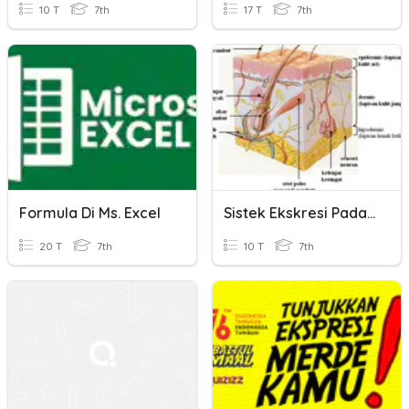
10 T
7th
17 T
7th
Formula Di Ms. Excel
Sistek Ekskresi Pada Kulit
20 T
7th
10 T
7th