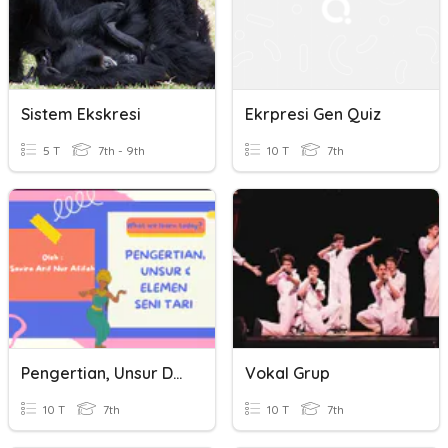
Sistem Ekskresi
Ekrpresi Gen Quiz
5 T
7th - 9th
10 T
7th
Pengertian, Unsur Dan Elemen Tari
Vokal Grup
10 T
7th
10 T
7th