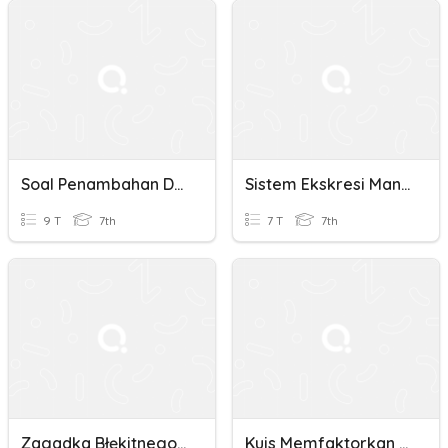
Soal Penambahan Dan Pengurangan Ekspresi
Sistem Ekskresi Manusia
9 T
7th
7 T
7th
Zagadka Błękitnego Ekspresu
Kuis Memfaktorkan Ax^2 + Bx + C Dan Ax^2 -bx + C