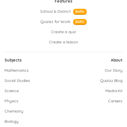
Features
School & District
BARU
Quizizz for Work
BARU
Create a quiz
Create a lesson
Subjects
About
Mathematics
Our Story
Social Studies
Quizizz Blog
Science
Media Kit
Physics
Careers
Chemistry
Biology