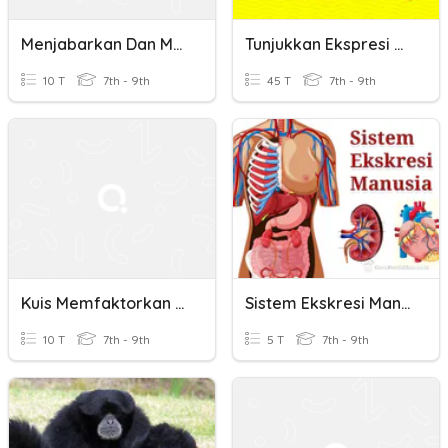
Menjabarkan Dan Memfaktorkan
Tunjukkan Ekspresi Merdekamu !
10 T
7th - 9th
45 T
7th - 9th
Kuis Memfaktorkan Selisih Dua Kuadrat
Sistem Ekskresi Manusia
10 T
7th - 9th
5 T
7th - 9th