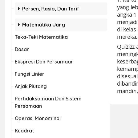
yang le
Persen, Rasio, Dan Tarif
angka 1
menjadi
Matematika Uang
di kela
mereka.
Teka-Teki Matematika
Quizizz 
Dasar
meningk
keserba
Ekspresi Dan Persamaan
kemampu
Fungsi Linier
disesuai
dibandin
Anjak Piutang
mandiri,
Pertidaksamaan Dan Sistem
Persamaan
Operasi Monominal
Kuadrat