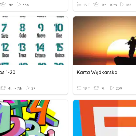
7th
336
15 T
7th - 10th
188
s 1-20
Karta Wędkarska
4th - 7th
27
18 T
7th
239