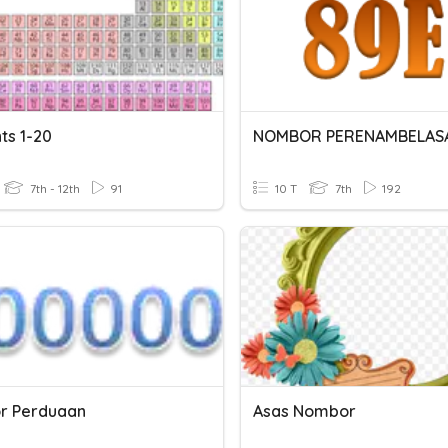
ts 1-20
NOMBOR PERENAMBELAS
7th - 12th
91
10 T
7th
192
r Perduaan
Asas Nombor