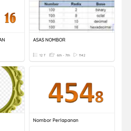
AN
ASAS NOMBOR
12 T
6th - 7th
1142
Nombor Perlapanan