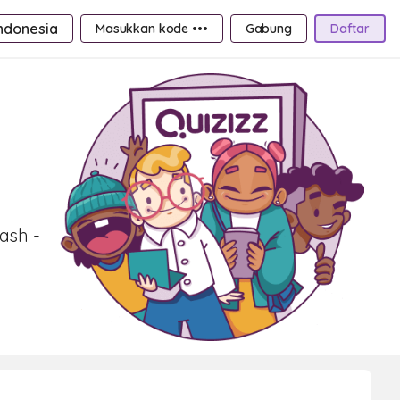
ndonesia
Masukkan kode •••
Gabung
Daftar
ash -