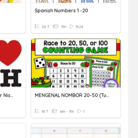
Spanish Numbers 1 -20
20 T
7th
1524
Matematik Ting 1: Nombor Nisbah
MENGENAL NOMBOR 20-50 (tulis Nombor)
18 T
6th - 7th
1