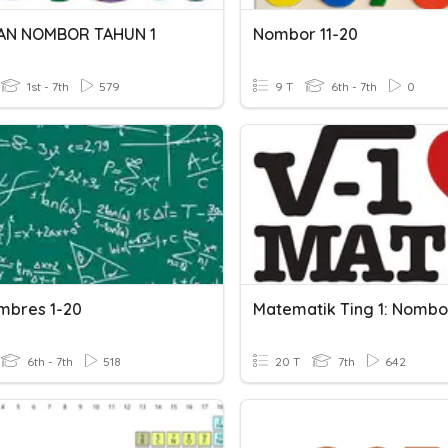
AN NOMBOR TAHUN 1
Nombor 11-20
1st - 7th
579
9 T
6th - 7th
0
mbres 1-20
6th - 7th
518
20 T
7th
642