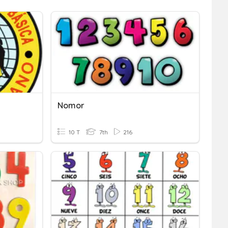
Nomor
10 T
7th
216