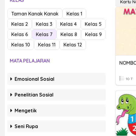
KELAS
Kartu N
Taman Kanak Kanak
Kelas 1
Kelas 2
Kelas 3
Kelas 4
Kelas 5
Kelas 6
Kelas 7
Kelas 8
Kelas 9
Kelas 10
Kelas 11
Kelas 12
MATA PELAJARAN
NOMBO
Emosional Sosial
10 T
Penelitian Sosial
Mengetik
Seni Rupa