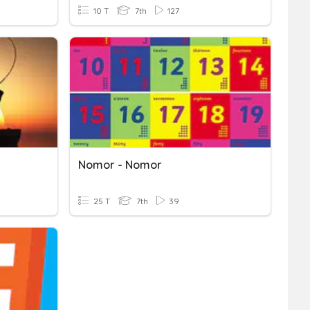
10 T
7th
127
Nomor - Nomor
25 T
7th
39