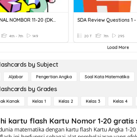
MENGENAL NOMBOR 11-20 (DKMS)
SDA Review Questions 1 -
4th - 7th
149
20 T
7th
295
Load More
lashcards by Subject
Aljabar
Pengertian Angka
Soal Kata Matematika
lashcards by Grades
ak Kanak
Kelas 1
Kelas 2
Kelas 3
Kelas 4
ahi kartu flash Kartu Nomor 1-20 gratis
 dunia matematika dengan kartu flash Kartu Angka 1-20
 flash ini berfungsi sebagai alat pembelajaran yang e