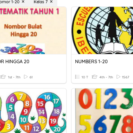
omor 1-20
Kelas 7
R HINGGA 20
NUMBERS 1-20
1st - 7th
61
10 T
4th - 7th
1567