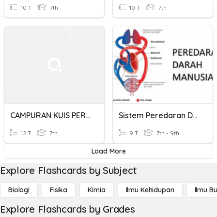
10 T
7th
10 T
7th
CAMPURAN KUIS PERNAPASAN DAN PEREDARAN DARAH
Sistem Peredaran Darah Manusia
12 T
7th
9 T
7th - 9th
Load More
Explore Flashcards by Subject
Biologi
Fisika
Kimia
Ilmu Kehidupan
Ilmu B
Explore Flashcards by Grades