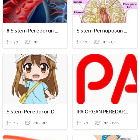
8 Sistem Peredaran Darah
Sistem Pernapasan Manusia
20 T
7th
10 T
7th - Uni
Sistem Peredaran Darah Kelas 8
IPA ORGAN PEREDARAN DARAH MANUSIA
35 T
7th - 9th
20 T
7th - 12th