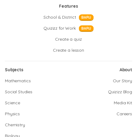
Features
School & District
BARU
Quizizz for Work
BARU
Create a quiz
Create a lesson
Subjects
About
Mathematics
Our Story
Social Studies
Quizizz Blog
Science
Media Kit
Physics
Careers
Chemistry
Biology