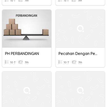
10 T
7th
15 T
7th
PH PERBANDINGAN
Pecahan Dengan Penyebut Sama
10 T
7th
10 T
7th