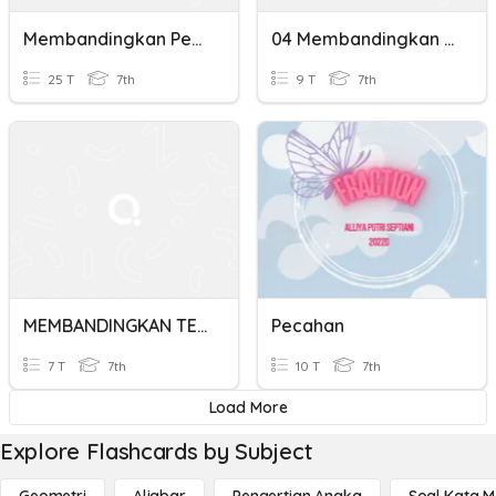
Membandingkan Pecahan
04 Membandingkan Bilangan Pecahan
25 T
7th
9 T
7th
MEMBANDINGKAN TEKS HIKAYAT DENGAN CERPEN
Pecahan
7 T
7th
10 T
7th
Load More
Explore Flashcards by Subject