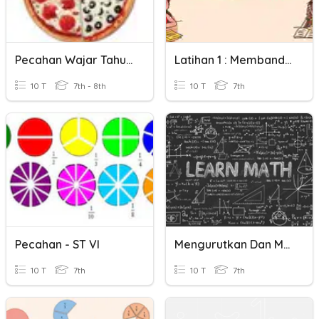
Pecahan Wajar Tahun 2-Cg Rizal
Latihan 1 : Membandingkan Pecahan
10 T
7th - 8th
10 T
7th
Pecahan - ST VI
Mengurutkan Dan Membandingkan Bilangan Bulat Dan Pecahan
10 T
7th
10 T
7th