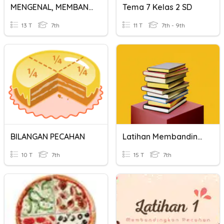
MENGENAL, MEMBANDINGKAN, MENGURUTKAN PECAHAN
Tema 7 Kelas 2 SD
13 T
7th
11 T
7th - 9th
BILANGAN PECAHAN
Latihan Membandingkan Dan Mengurutkan Pecahan
10 T
7th
15 T
7th