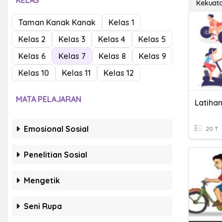
KELAS
Kekuat
Taman Kanak Kanak
Kelas 1
Kelas 2
Kelas 3
Kelas 4
Kelas 5
Kelas 6
Kelas 7
Kelas 8
Kelas 9
Kelas 10
Kelas 11
Kelas 12
MATA PELAJARAN
Emosional Sosial
20 T
Penelitian Sosial
Mengetik
Seni Rupa