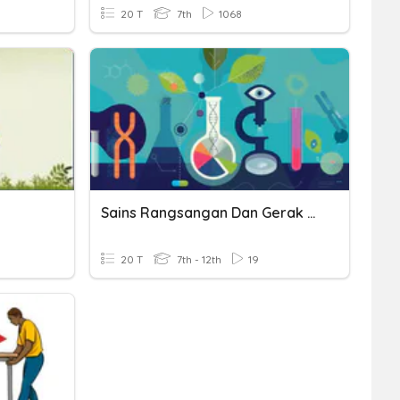
20 T
7th
1068
Sains Rangsangan Dan Gerak Balas PT3
20 T
7th - 12th
19