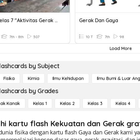
PJOK Kelas 7 "Aktivitas Gerak Berirama"
Gerak Dan Gaya
7th - 8th
307
10 T
7th
98
Load More
lashcards by Subject
Fisika
Kimia
Ilmu Kehidupan
Ilmu Bumi & Luar An
lashcards by Grades
ak Kanak
Kelas 1
Kelas 2
Kelas 3
Kelas 4
ahi kartu flash Kekuatan dan Gerak grat
 dunia fisika dengan kartu flash Gaya dan Gerak kami y
i mempelajari konsep dasar gaya, gerak, gravitasi, dan 