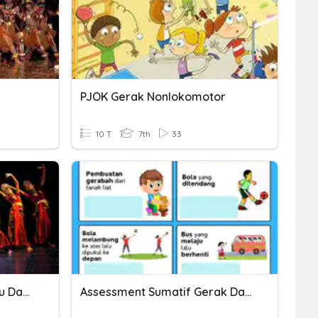
PJOK Gerak Nonlokomotor
10 T
7th
33
Pengolahan Ruang, Waktu Dan Tenaga Pada Gerak Tari 7I
Assessment Sumatif Gerak Dan Gaya