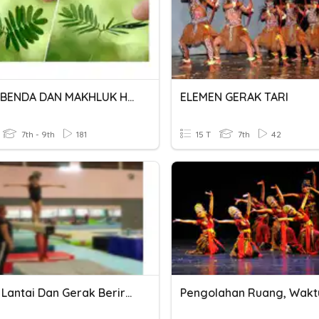
GERAK BENDA DAN MAKHLUK HIDUP DI LINGKUNGAN SEKITAR
ELEMEN GERAK TARI
7th - 9th
181
15 T
7th
42
Senam Lantai Dan Gerak Berirama