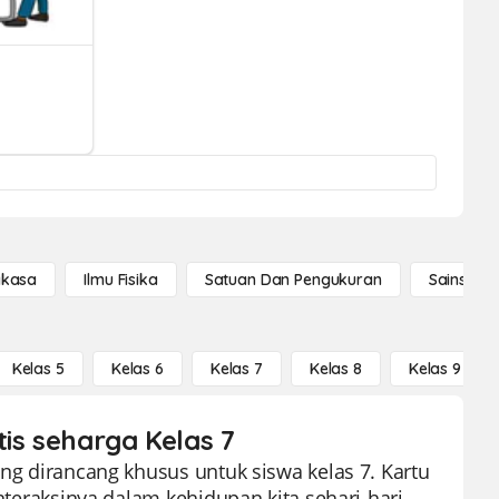
gkasa
Ilmu Fisika
Satuan Dan Pengukuran
Sains Se
Kelas 5
Kelas 6
Kelas 7
Kelas 8
Kelas 9
is seharga Kelas 7
ang dirancang khusus untuk siswa kelas 7. Kartu
interaksinya dalam kehidupan kita sehari-hari.