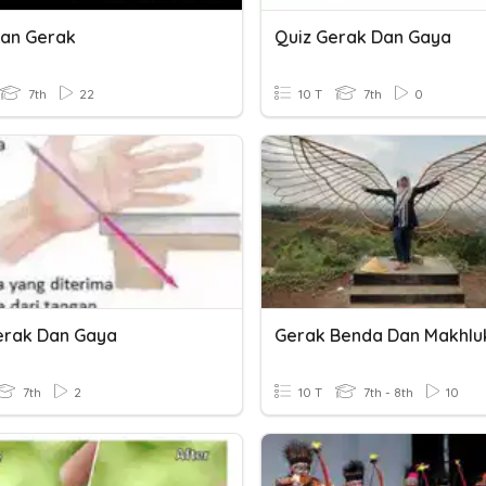
an Gerak
Quiz Gerak Dan Gaya
7th
22
10 T
7th
0
erak Dan Gaya
7th
2
10 T
7th - 8th
10