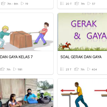
7th - 8th
19
20 T
7th
37
DAN GAYA KELAS 7
SOAL GERAK DAN GAYA
7th
1181
23 T
7th
404