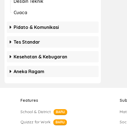
Desain Teknik
Cuaca
Pidato & Komunikasi
Tes Standar
Kesehatan & Kebugaran
Aneka Ragam
Features
Sub
School & District
Mat
BARU
Quizizz for Work
Soci
BARU