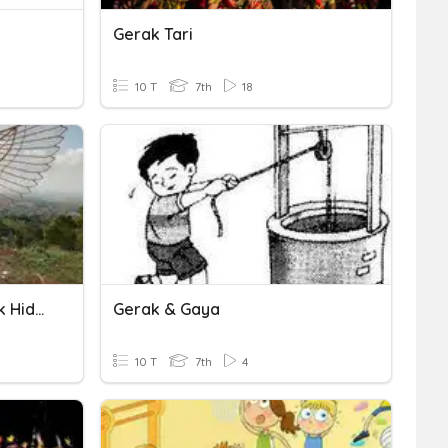
Gerak Tari
10 T
7th
18
Gerak Benda Dan Makhluk Hidup
Gerak & Gaya
10 T
7th
4