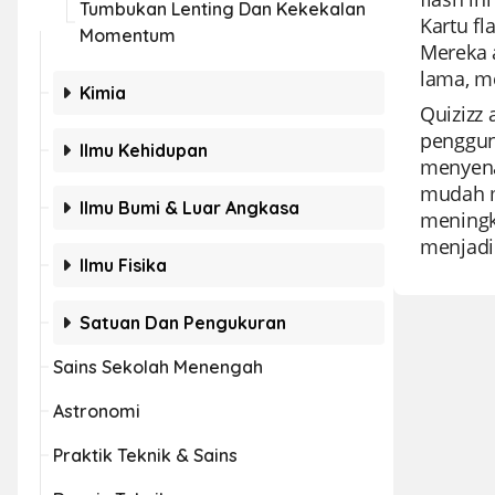
Tumbukan Lenting Dan Kekekalan
Kartu fl
Momentum
Mereka 
lama, m
Kimia
Quizizz
penggun
Ilmu Kehidupan
menyena
mudah m
Ilmu Bumi & Luar Angkasa
meningk
menjadik
Ilmu Fisika
Satuan Dan Pengukuran
Sains Sekolah Menengah
Astronomi
Praktik Teknik & Sains