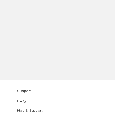
Support
F.A.Q.
Help & Support