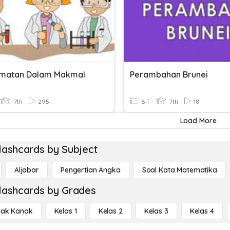
amatan Dalam Makmal
Perambahan Brunei
7th
295
6 T
7th
18
Load More
lashcards by Subject
Aljabar
Pengertian Angka
Soal Kata Matematika
lashcards by Grades
ak Kanak
Kelas 1
Kelas 2
Kelas 3
Kelas 4