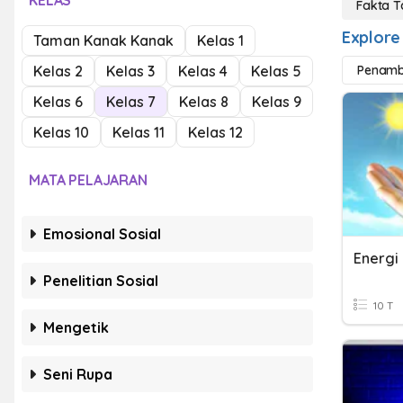
KELAS
Fakta 
Explore
Taman Kanak Kanak
Kelas 1
Kelas 2
Kelas 3
Kelas 4
Kelas 5
Penamb
Kelas 6
Kelas 7
Kelas 8
Kelas 9
Kelas 10
Kelas 11
Kelas 12
MATA PELAJARAN
Emosional Sosial
Penelitian Sosial
10 T
Mengetik
Seni Rupa