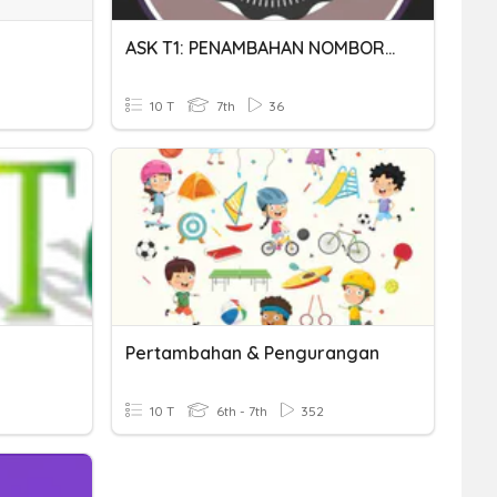
ASK T1: PENAMBAHAN NOMBOR PERDUAAN
10 T
7th
36
Pertambahan & Pengurangan
10 T
6th - 7th
352