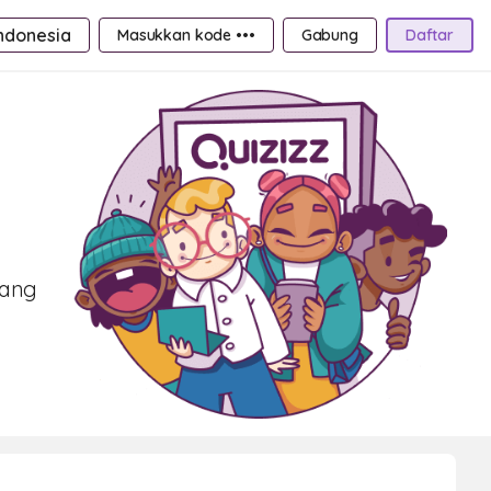
ndonesia
Masukkan kode •••
Gabung
Daftar
yang