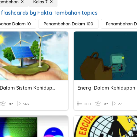
Tambahan
Kelas 7
 flashcards by Fakta Tambahan topics
ahan Dalam 10
Penambahan Dalam 100
Penambahan D
Energi Dalam Sistem Kehidupan
Energi Dalam Kehidupan
7th
343
20 T
7th
27