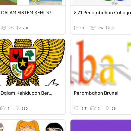
ENERGI DALAM SISTEM KEHIDUPAN
8.7.1 Penambahan Cahaya
7th
201
10 T
7th
2
Norma Dalam Kehidupan Bermasyarakat
Perambahan Brunei
7th
280
15 T
7th
29