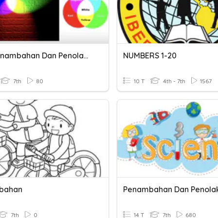
8.7 - Penambahan Dan Penolakan Cahaya
NUMBERS 1-20
7th
80
10 T
4th - 7th
1567
bahan
7th
0
14 T
7th
680