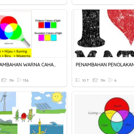
K5 PENAMBAHAN WARNA CAHAYA
7th
136
10 T
7th
6