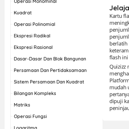
Operasi Monominal
Jelaj
Kuadrat
Kartu fl
meningk
Operasi Polinomial
penjuml
Ekspresi Radikal
penjuml
berlati
Ekspresi Rasional
keteram
flash in
Dasar-Dasar Dan Blok Bangunan
Quizizz
Persamaan Dan Pertidaksamaan
menghar
Platfor
Sistem Persamaan Dan Kuadrat
mudah u
Bilangan Kompleks
pertanya
dipuji k
Matriks
peninjau
Operasi Fungsi
Logaritma