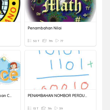
Penambahan Nilai
50 T
7th
77
Penambahan Dan Penolakan Cahaya
PENAMBAHAN NOMBOR PERDUAAN
13 T
7th
39